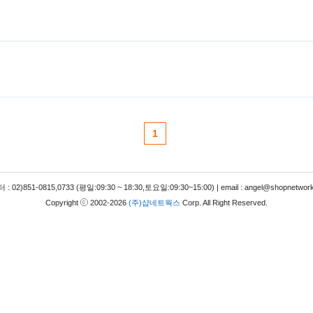
1
 02)851-0815,0733 (평일:09:30 ~ 18:30,토요일:09:30~15:00) | email : angel@shopnetwork
Copyright
2002-2026
(주)샵네트웍스
Corp. All Right Reserved.