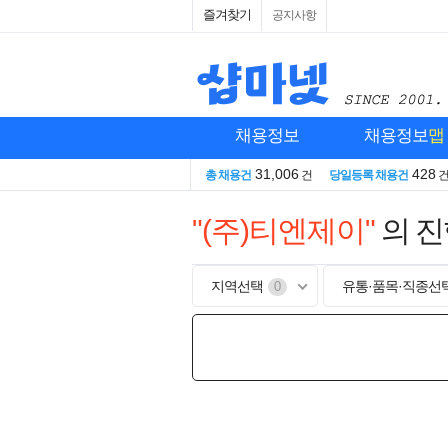
즐겨찾기
공지사항
채용정보
채용정보
맵
31,006
428
총 채용건
건
당일등록 채용건
"(주)티엔제이"
의 
지역선택
유통·품목·직종선
0