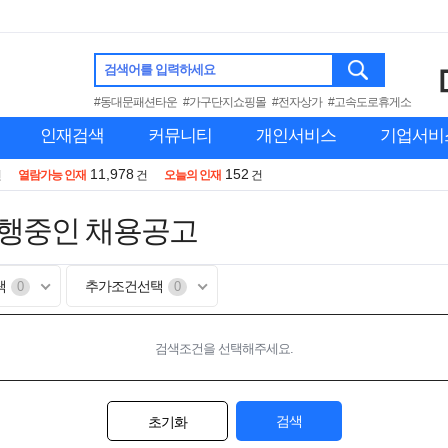
검색어를 입력하세요
#동대문패션타운
#가구단지쇼핑몰
#전자상가
#고속도로휴게소
인재검색
커뮤니티
개인서비스
기업서비
11,978
152
건
열람가능 인재
건
오늘의 인재
건
진행중인 채용공고
택
추가조건선택
0
0
검색조건을 선택해주세요.
검색
초기화