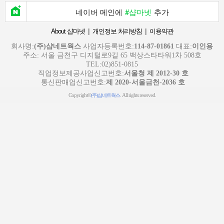
네이버 메인에
#샵마넷
추가
|
|
About 샵마넷
개인정보 처리방침
이용약관
회사명:
(주)샵네트웍스
사업자등록번호:
114-87-01861
대표:
이인용
주소: 서울 금천구 디지털로9길 65 백상스타타워1차 508호
TEL:02)851-0815
직업정보제공사업신고번호:
서울청 제 2012-30 호
통신판매업신고번호:
제 2020-서울금천-2036 호
Copyright©
. All rights reserved.
(주)샵네트웍스