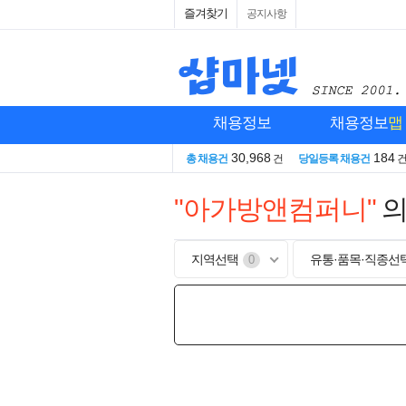
즐겨찾기
공지사항
채용정보
채용정보
맵
30,968
184
총 채용건
건
당일등록 채용건
"아가방앤컴퍼니"
의
지역선택
유통·품목·직종선
0