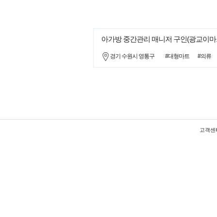
아가방 중간관리 매니저 구인(광교이마
경기 수원시 영통구
#대형마트
#의류
고객센터 :