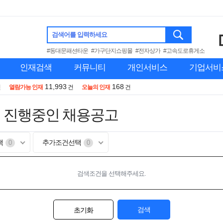
검색어를 입력하세요
#동대문패션타운
#가구단지쇼핑몰
#전자상가
#고속도로휴게소
인재검색
커뮤니티
개인서비스
기업서비
11,993
168
건
열람가능 인재
건
오늘의 인재
건
 진행중인 채용공고
택
추가조건선택
0
0
검색조건을 선택해주세요.
검색
초기화