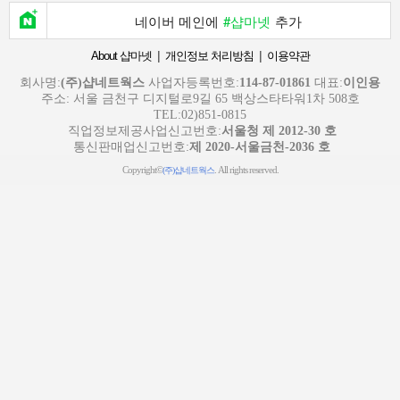
네이버 메인에
#샵마넷
추가
|
|
About 샵마넷
개인정보 처리방침
이용약관
회사명:
(주)샵네트웍스
사업자등록번호:
114-87-01861
대표:
이인용
주소: 서울 금천구 디지털로9길 65 백상스타타워1차 508호
TEL:02)851-0815
직업정보제공사업신고번호:
서울청 제 2012-30 호
통신판매업신고번호:
제 2020-서울금천-2036 호
Copyright©
. All rights reserved.
(주)샵네트웍스