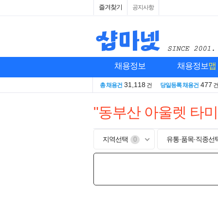
즐겨찾기
공지사항
채용정보
채용정보
맵
31,118
477
총 채용건
건
당일등록 채용건
"동부산 아울렛 타
지역선택
유통·품목·직종선
0