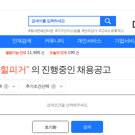
검색어를 입력하세요
#동대문패션타운
#가구단지쇼핑몰
#전자상가
#고속도로휴게소
인재검색
커뮤니티
개인서비스
기업서비
11,985
190
건
열람가능 인재
건
오늘의 인재
건
미힐피거"
의 진행중인 채용공고
택
추가조건선택
0
0
검색조건을 선택해주세요.
검색
초기화