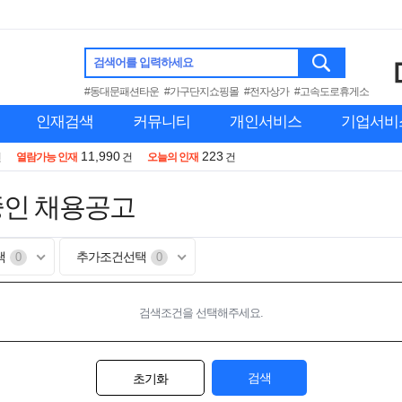
검색어를 입력하세요
#동대문패션타운
#가구단지쇼핑몰
#전자상가
#고속도로휴게소
인재검색
커뮤니티
개인서비스
기업서비
11,990
223
건
열람가능 인재
건
오늘의 인재
건
중인 채용공고
택
추가조건선택
0
0
검색조건을 선택해주세요.
검색
초기화