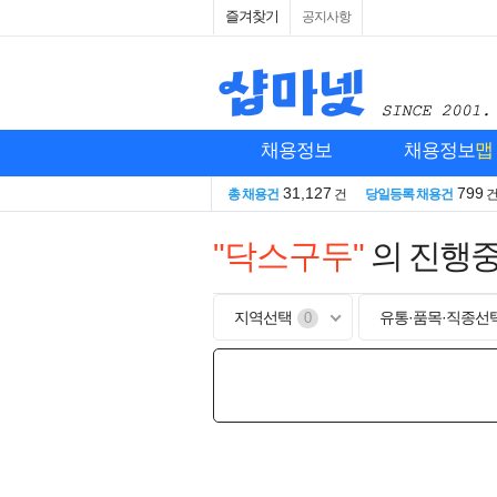
즐겨찾기
공지사항
채용정보
채용정보
맵
31,127
799
총 채용건
건
당일등록 채용건
"닥스구두"
의 진행
지역선택
유통·품목·직종선
0