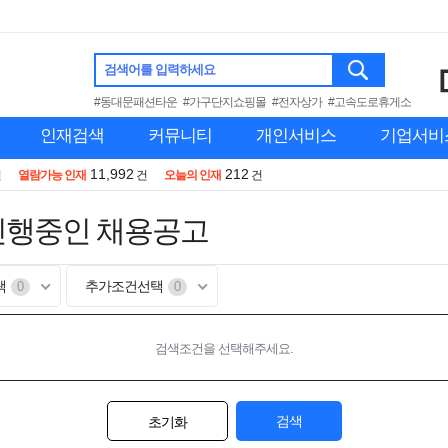
검색어를 입력하세요
#동대문패션타운
#가구단지쇼핑몰
#전자상가
#고속도로휴게소
인재검색
커뮤니티
개인서비스
기업서비
11,992
212
건
열람가능 인재
건
오늘의 인재
건
진행중인 채용공고
택
추가조건선택
0
0
검색조건을 선택해주세요.
검색
초기화