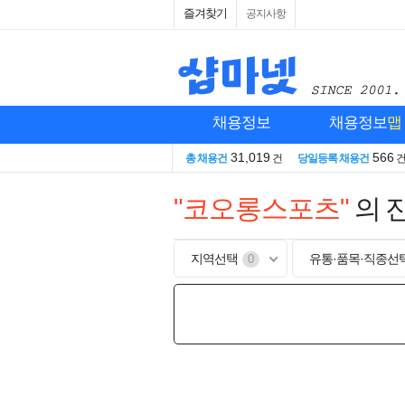
즐겨찾기
공지사항
채용정보
채용정보
맵
31,019
566
총 채용건
건
당일등록 채용건
"코오롱스포츠"
의 
지역선택
유통·품목·직종선
0