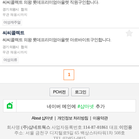
씨씨콜렉트 의왕 롯데프리미엄아울렛 직원구인합니다.
경기 의왕시
협의
무관
채용시까지
여성캐주얼
씨씨콜렉트
씨씨콜렉트 의왕 롯데프리미엄아울렛 아르바이트구인합니다.
경기 의왕시
협의
무관
채용시까지
여성의류
1
PC버전
로그인
네이버 메인에
#샵마넷
추가
|
|
About 샵마넷
개인정보 처리방침
이용약관
회사명:
(주)샵네트웍스
사업자등록번호:
114-87-01861
대표:
이인용
주소: 서울 금천구 디지털로9길 65 백상스타타워1차 508호
TEL:02)851-0815