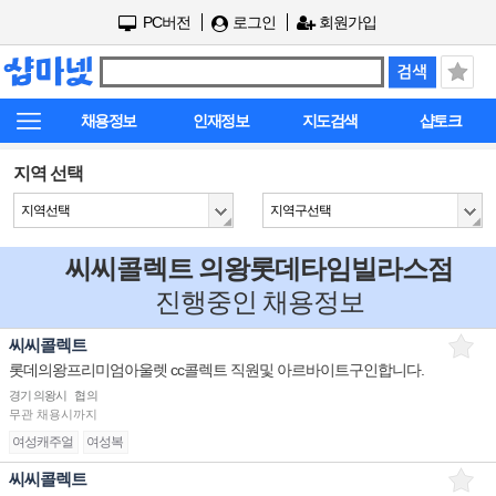
PC버전
로그인
회원가입
채용정보
인재정보
지도검색
샵토크
지역 선택
지역선택
지역구선택
씨씨콜렉트 의왕롯데타임빌라스점
진행중인 채용정보
씨씨콜렉트
롯데의왕프리미엄아울렛 cc콜렉트 직원및 아르바이트구인합니다.
경기 의왕시
협의
무관
채용시까지
여성캐주얼
여성복
씨씨콜렉트