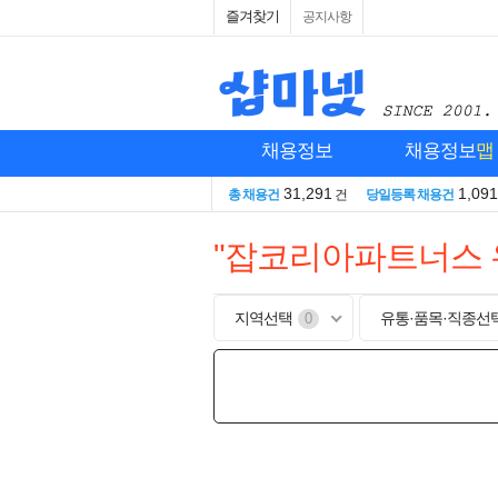
즐겨찾기
공지사항
채용정보
채용정보
맵
31,291
1,091
총 채용건
건
당일등록 채용건
"잡코리아파트너스 
지역선택
유통·품목·직종선
0