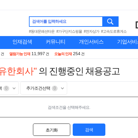
검색어를 입력하세요
#동대문패션타운
#가구단지쇼핑몰
#전자상가
#고속도로휴게소
인재검색
커뮤니티
개인서비스
기업서비
11,997
254
건
열람가능 인재
건
오늘의 인재
건
유한회사"
의 진행중인 채용공고
택
추가조건선택
0
0
검색조건을 선택해주세요.
검색
초기화