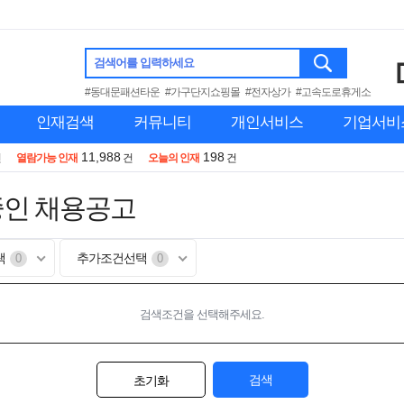
검색어를 입력하세요
#동대문패션타운
#가구단지쇼핑몰
#전자상가
#고속도로휴게소
인재검색
커뮤니티
개인서비스
기업서비
11,988
198
건
열람가능 인재
건
오늘의 인재
건
중인 채용공고
택
추가조건선택
0
0
검색조건을 선택해주세요.
검색
초기화