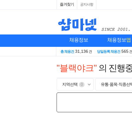
즐겨찾기
공지사항
채용정보
채용정보
맵
31,136
565
총 채용건
건
당일등록 채용건
"블랙야크"
의 진행
지역선택
유통·품목·직종선
0