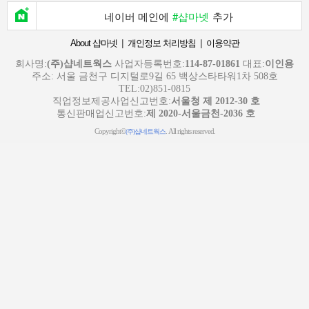
네이버 메인에
#샵마넷
추가
|
|
About 샵마넷
개인정보 처리방침
이용약관
회사명:
(주)샵네트웍스
사업자등록번호:
114-87-01861
대표:
이인용
주소: 서울 금천구 디지털로9길 65 백상스타타워1차 508호
TEL:02)851-0815
직업정보제공사업신고번호:
서울청 제 2012-30 호
통신판매업신고번호:
제 2020-서울금천-2036 호
Copyright©
. All rights reserved.
(주)샵네트웍스