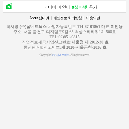
네이버 메인에
#샵마넷
추가
|
|
About 샵마넷
개인정보 처리방침
이용약관
회사명:
(주)샵네트웍스
사업자등록번호:
114-87-01861
대표:
이인용
주소: 서울 금천구 디지털로9길 65 백상스타타워1차 508호
TEL:02)851-0815
직업정보제공사업신고번호:
서울청 제 2012-30 호
통신판매업신고번호:
제 2020-서울금천-2036 호
Copyright©
. All rights reserved.
(주)샵네트웍스