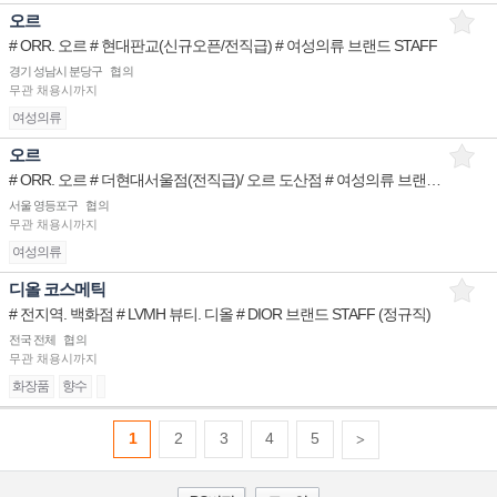
오르
# ORR. 오르 # 현대판교(신규오픈/전직급) # 여성의류 브랜드 STAFF
경기 성남시 분당구
협의
무관
채용시까지
여성의류
오르
# ORR. 오르 # 더현대서울점(전직급)/ 오르 도산점 # 여성의류 브랜드 STAFF
서울 영등포구
협의
무관
채용시까지
여성의류
디올 코스메틱
# 전지역. 백화점 # LVMH 뷰티. 디올 # DIOR 브랜드 STAFF (정규직)
전국 전체
협의
무관
채용시까지
화장품
향수
1
2
3
4
5
>