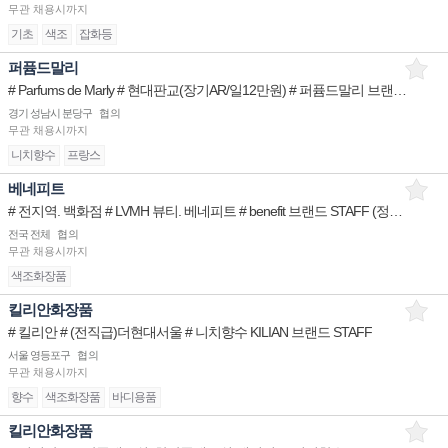
무관
채용시까지
기초
색조
잡화등
퍼퓸드말리
# Parfums de Marly # 현대판교(장기AR/일12만원) # 퍼퓸드말리 브랜드 STAFF
경기 성남시 분당구
협의
무관
채용시까지
니치향수
프랑스
베네피트
# 전지역. 백화점 # LVMH 뷰티. 베네피트 # benefit 브랜드 STAFF (정규직)
전국 전체
협의
무관
채용시까지
색조화장품
킬리안화장품
# 킬리안 # (전직급)더현대서울 # 니치향수 KILIAN 브랜드 STAFF
서울 영등포구
협의
무관
채용시까지
향수
색조화장품
바디용품
킬리안화장품