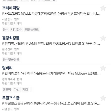
프레데릭말
# FREDERIC MALLE # 롯데본점/갤러리아명품관 # 프레데릭말 니치향수 브랜드 STAFF
서울 중구
협의
무관
채용시까지
향수
니치향수
명품브랜드
겔랑화장품
# 전지역. 백화점 # LVMH 뷰티. 겔랑 # GUERLAIN 브랜드 STAFF (정규직)
전국 전체
협의
무관
채용시까지
향수및화장품
멀버리
# 멀버리코리아 # 여주아울렛/신세계대전(매니저) # Mulberry 브랜드 STAFF
경기 여주시
협의
무관
채용시까지
핸드백
가방
지갑
투쿨포스쿨
# 투쿨포스쿨 # 신라장충면세점/명동점 # No.1 코스메틱 브랜드 STAFF( 중국어 )
서울 중구
협의