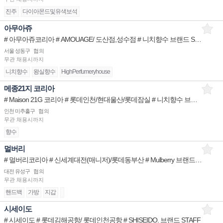
진주
다이아몬드및유색보석
아무아쥬
# 아무아쥬코리아 # AMOUAGE/ 도산점,성수점 # 니치향수 브랜드 STAFF
서울 성동구
협의
무관
채용시까지
니치향수
왕실향수
HighPerfumeryhouse
메종21지 코리아
# Maison 21G 코리아 # 롯데인천/현대울산/롯데잠실 # 니치향수 브랜드 STAFF
인천 미추홀구
협의
무관
채용시까지
향수
멀버리
# 멀버리코리아 # 신세계대전(매니저)/롯데동부산 # Mulberry 브랜드 STAFF(정규직)
대전 유성구
협의
무관
채용시까지
핸드백
가방
지갑
시세이도
# 시세이도 # 롯데김해공항/ 롯데인천공항 # SHISEIDO. 브랜드 STAFF