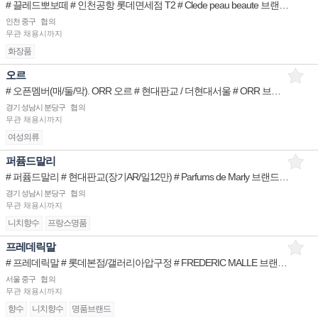
# 끌레드뽀보떼 # 인천공항 롯데면세점 T2 # Clede peau beaute 브랜드 STAFF
인천 중구
협의
무관
채용시까지
화장품
오르
# 오픈멤버(매/둘/막). ORR 오르 # 현대판교 / 더현대서울 # ORR 브랜드 STAFF
경기 성남시 분당구
협의
무관
채용시까지
여성의류
퍼퓸드말리
# 퍼퓸드말리 # 현대판교(장기AR/일12만) # Parfums de Marly 브랜드 STAFF
경기 성남시 분당구
협의
무관
채용시까지
니치향수
프랑스명품
프레데릭말
# 프레데릭말 # 롯데본점/갤러리아압구정 # FREDERIC MALLE 브랜드 STAFF
서울 중구
협의
무관
채용시까지
향수
니치향수
명품브랜드