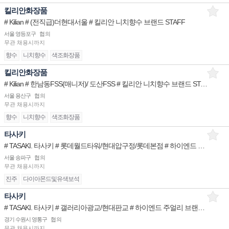
킬리안화장품
# Kilian # (전직급)더현대서울 # 킬리안 니치향수 브랜드 STAFF
서울 영등포구
협의
무관
채용시까지
향수
니치향수
색조화장품
킬리안화장품
# Kilian # 한남동FSS(매니저)/ 도산FSS # 킬리안 니치향수 브랜드 STAFF
서울 용산구
협의
무관
채용시까지
향수
니치향수
색조화장품
타사키
# TASAKI. 타사키 # 롯데월드타워/현대압구정/롯데본점 # 하이엔드 주얼리 브랜드 STAFF
서울 송파구
협의
무관
채용시까지
진주
다이아몬드및유색보석
타사키
# TASAKI. 타사키 # 갤러리아광교/현대판교 # 하이엔드 주얼리 브랜드 STAFF
경기 수원시 영통구
협의
무관
채용시까지