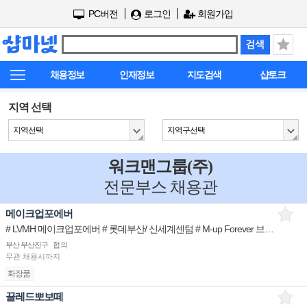
PC버전
로그인
회원가입
채용정보
인재정보
지도검색
샵토크
지역 선택
지역선택
지역구선택
워크맨그룹(주)
전문부스 채용관
메이크업포에버
# LVMH 메이크업포에버 # 롯데부산/ 신세계센텀 # M-up Forever 브랜드 STAFF
부산 부산진구
협의
무관
채용시까지
화장품
끌레드뽀보떼