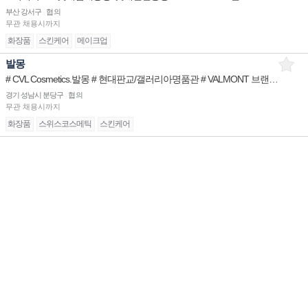
부산 강서구
협의
무관
채용시까지
화장품
스킨케어
메이크업
발몽
# CVL Cosmetics.발몽 # 현대판교/갤러리아명품관 # VALMONT 브랜드 STAFF
경기 성남시 분당구
협의
무관
채용시까지
화장품
스위스코스메틱
스킨케어