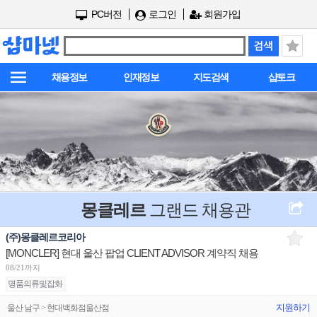
PC버전
로그인
회원가입
채용정보
인재정보
지도검색
샵토크
몽클레르
그랜드 채용관
(주)몽클레르코리아
[MONCLER] 현대 울산 팝업 CLIENT ADVISOR 계약직 채용
08/21까지
명품의류및잡화
지원하기
울산 남구 > 현대백화점울산점