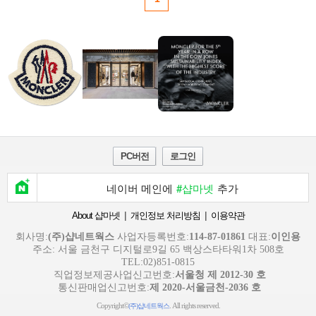
PC버전
로그인
네이버 메인에
#샵마넷
추가
|
|
About 샵마넷
개인정보 처리방침
이용약관
회사명:
(주)샵네트웍스
사업자등록번호:
114-87-01861
대표:
이인용
주소: 서울 금천구 디지털로9길 65 백상스타타워1차 508호
TEL:02)851-0815
직업정보제공사업신고번호:
서울청 제 2012-30 호
통신판매업신고번호:
제 2020-서울금천-2036 호
Copyright©
. All rights reserved.
(주)샵네트웍스