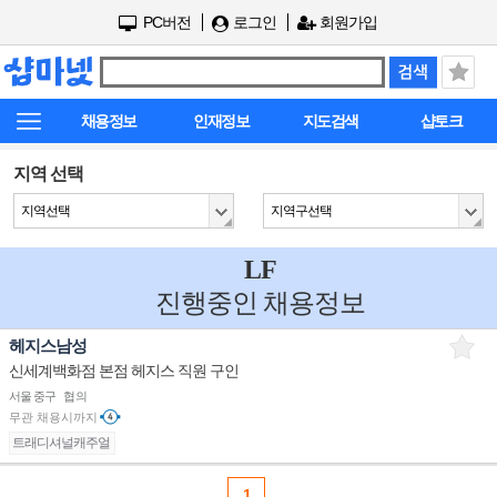
PC버전
로그인
회원가입
채용정보
인재정보
지도검색
샵토크
지역 선택
지역선택
지역구선택
LF
진행중인 채용정보
헤지스남성
신세계백화점 본점 헤지스 직원 구인
서울 중구
협의
무관
채용시까지
트래디셔널캐주얼
1