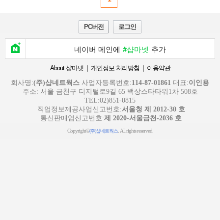
PC버전
로그인
네이버 메인에
#샵마넷
추가
|
|
About 샵마넷
개인정보 처리방침
이용약관
회사명:
(주)샵네트웍스
사업자등록번호:
114-87-01861
대표:
이인용
주소: 서울 금천구 디지털로9길 65 백상스타타워1차 508호
TEL:02)851-0815
직업정보제공사업신고번호:
서울청 제 2012-30 호
통신판매업신고번호:
제 2020-서울금천-2036 호
Copyright©
. All rights reserved.
(주)샵네트웍스