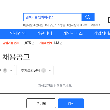
검색어를 입력하세요
#동대문패션타운
#가구단지쇼핑몰
#전자상가
#고속도로휴게소
인재검색
커뮤니티
개인서비스
기업서비
11,975
143
열람가능 인재
건
오늘의 인재
건
인 채용공고
택
추가조건선택
0
0
검색조건을 선택해주세요.
검색
초기화