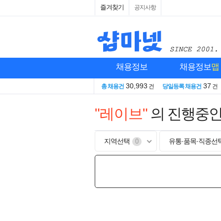
즐겨찾기
공지사항
채용정보
채용정보
맵
30,993
37
총 채용건
건
당일등록 채용건
건
"레이브"
의 진행중
지역선택
유통·품목·직종선
0