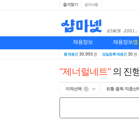
즐겨찾기
공지사항
채용정보
채용정보
맵
30,993
30
총 채용건
건
당일등록 채용건
건
"제너럴네트"
의 진
지역선택
유통·품목·직종선
0