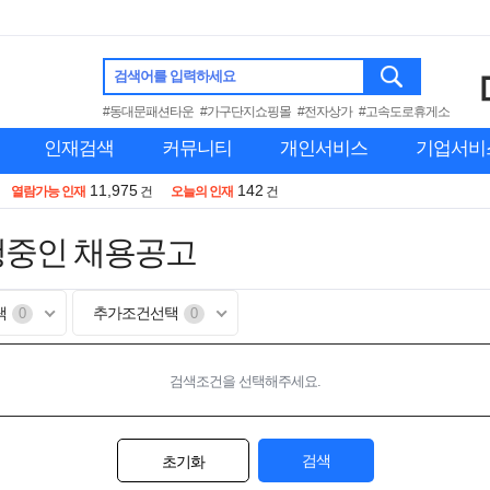
검색어를 입력하세요
#동대문패션타운
#가구단지쇼핑몰
#전자상가
#고속도로휴게소
인재검색
커뮤니티
개인서비스
기업서비
11,975
142
열람가능 인재
건
오늘의 인재
건
행중인 채용공고
택
추가조건선택
0
0
검색조건을 선택해주세요.
검색
초기화