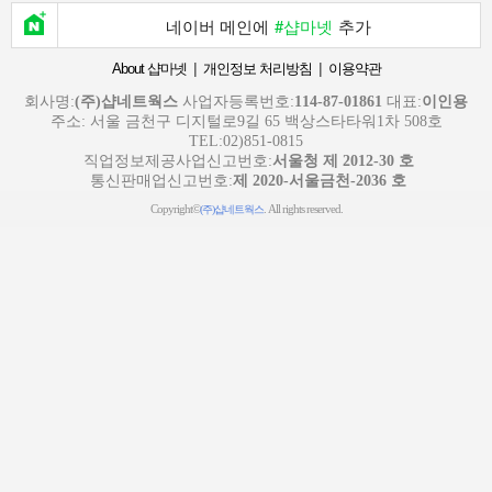
네이버 메인에
#샵마넷
추가
|
|
About 샵마넷
개인정보 처리방침
이용약관
회사명:
(주)샵네트웍스
사업자등록번호:
114-87-01861
대표:
이인용
주소: 서울 금천구 디지털로9길 65 백상스타타워1차 508호
TEL:02)851-0815
직업정보제공사업신고번호:
서울청 제 2012-30 호
통신판매업신고번호:
제 2020-서울금천-2036 호
Copyright©
. All rights reserved.
(주)샵네트웍스