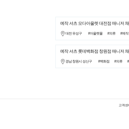
예작 셔츠 모다아울렛 대전점 매니저 채
대전 유성구
#아울렛몰
#의류
#예작
예작 셔츠 롯데백화점 창원점 매니저 채
경남 창원시 성산구
#백화점
#의류
고객센터 :