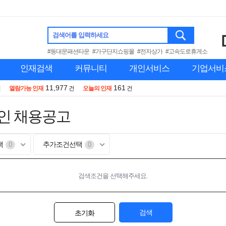
검색어를 입력하세요
#동대문패션타운
#가구단지쇼핑몰
#전자상가
#고속도로휴게소
인재검색
커뮤니티
개인서비스
기업서비
11,977
161
건
열람가능 인재
건
오늘의 인재
건
인 채용공고
택
추가조건선택
0
0
검색조건을 선택해주세요.
검색
초기화