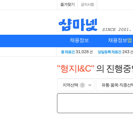
즐겨찾기
공지사항
채용정보
채용정보
맵
31,028
243
총 채용건
건
당일등록 채용건
"형지I&C"
의 진행중
지역선택
유통·품목·직종선
0