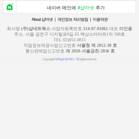
네이버 메인에
#샵마넷
추가
|
|
About 샵마넷
개인정보 처리방침
이용약관
회사명:
(주)샵네트웍스
사업자등록번호:
114-87-01861
대표:
이인용
주소: 서울 금천구 디지털로9길 65 백상스타타워1차 508호
TEL:02)851-0815
직업정보제공사업신고번호:
서울청 제 2012-30 호
통신판매업신고번호:
제 2020-서울금천-2036 호
Copyright©
. All rights reserved.
(주)샵네트웍스