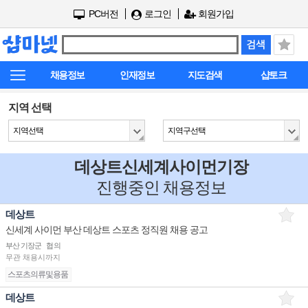
PC버전
로그인
회원가입
채용정보
인재정보
지도검색
샵토크
지역 선택
지역선택
지역구선택
데상트신세계사이먼기장
진행중인 채용정보
데상트
신세계 사이먼 부산 데상트 스포츠 정직원 채용 공고
부산 기장군
협의
무관
채용시까지
스포츠의류및용품
데상트