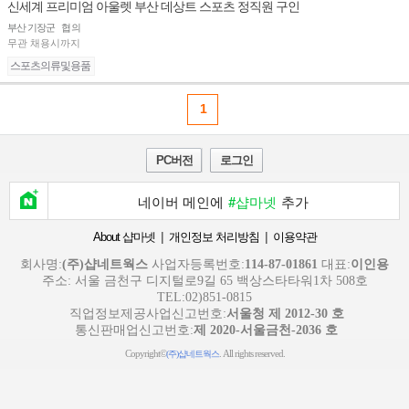
신세계 프리미엄 아울렛 부산 데상트 스포츠 정직원 구인
부산 기장군
협의
무관
채용시까지
스포츠의류및용품
1
PC버전
로그인
네이버 메인에
#샵마넷
추가
|
|
About 샵마넷
개인정보 처리방침
이용약관
회사명:
(주)샵네트웍스
사업자등록번호:
114-87-01861
대표:
이인용
주소: 서울 금천구 디지털로9길 65 백상스타타워1차 508호
TEL:02)851-0815
직업정보제공사업신고번호:
서울청 제 2012-30 호
통신판매업신고번호:
제 2020-서울금천-2036 호
Copyright©
. All rights reserved.
(주)샵네트웍스