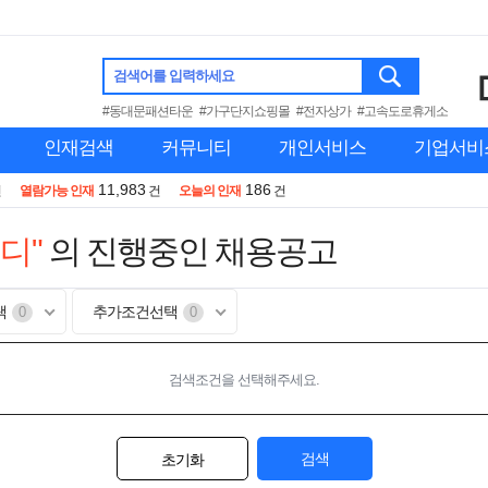
검색어를 입력하세요
#동대문패션타운
#가구단지쇼핑몰
#전자상가
#고속도로휴게소
인재검색
커뮤니티
개인서비스
기업서비
11,983
186
건
열람가능 인재
건
오늘의 인재
건
디"
의 진행중인 채용공고
택
추가조건선택
0
0
검색조건을 선택해주세요.
검색
초기화