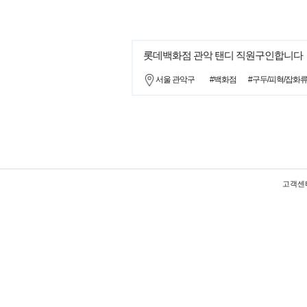
롯데백화점 관악 탠디 직원구인합니다
서울 관악구
#백화점
#구두/피혁/잡화
고객센터 :