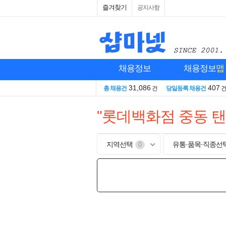
즐겨찾기
공지사항
채용정보
채용정보
맵
31,086
407
총 채용건
건
당일등록 채용건
"롯데백화점 중동 탠
지역선택
유통·품목·직종선
0