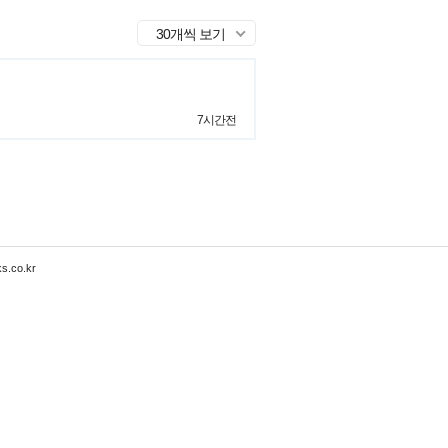
30개씩 보기
7시간전
s.co.kr