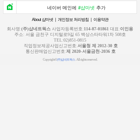
네이버 메인에
#샵마넷
추가
|
|
About 샵마넷
개인정보 처리방침
이용약관
회사명:
(주)샵네트웍스
사업자등록번호:
114-87-01861
대표:
이인용
주소: 서울 금천구 디지털로9길 65 백상스타타워1차 508호
TEL:02)851-0815
직업정보제공사업신고번호:
서울청 제 2012-30 호
통신판매업신고번호:
제 2020-서울금천-2036 호
Copyright©
. All rights reserved.
(주)샵네트웍스