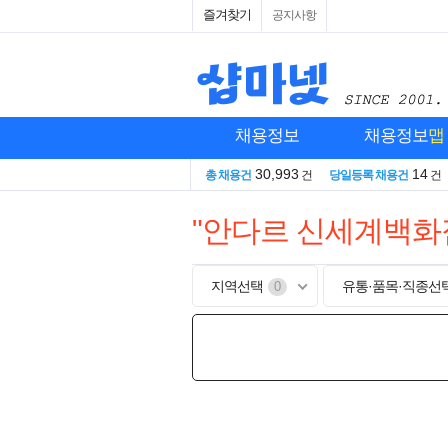
즐겨찾기
공지사항
채용정보
채용정보
맵
30,993
14
총 채용건
건
당일등록 채용건
건
"안다르 신세계백화
지역선택
유통·품목·직종선
0