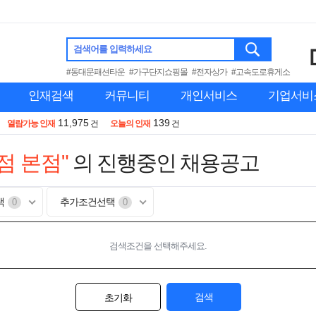
검색어를 입력하세요
#동대문패션타운
#가구단지쇼핑몰
#전자상가
#고속도로휴게소
인재검색
커뮤니티
개인서비스
기업서비
11,975
139
열람가능 인재
건
오늘의 인재
건
점 본점"
의 진행중인 채용공고
택
추가조건선택
0
0
검색조건을 선택해주세요.
검색
초기화