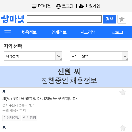
PC버전
로그인
회원가입
채용정보
인재정보
지도검색
샵토크
지역 선택
지역선택
지역구선택
신원_씨
진행중인 채용정보
씨
SI(씨) 롯데몰 광교점 매니저님을 구인합니다.
경기 수원시 영통구
협의
무관
채용시까지
여성캐주얼
여성정장
씨