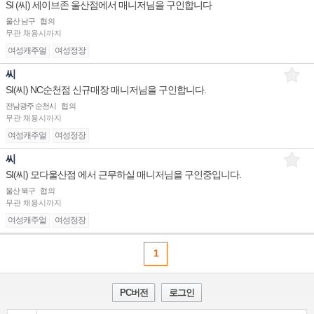
SI (씨) 세이브존 울산점에서 매니저님을 구인합니다
울산 남구
협의
무관
채용시까지
여성캐주얼
여성정장
씨
SI(씨) NC순천점 신규매장 매니저님을 구인합니다.
전남광주 순천시
협의
무관
채용시까지
여성캐주얼
여성정장
씨
SI(씨) 모다울산점 에서 근무하실 매니저님을 구인중입니다.
울산 북구
협의
무관
채용시까지
여성캐주얼
여성정장
1
PC버전
로그인