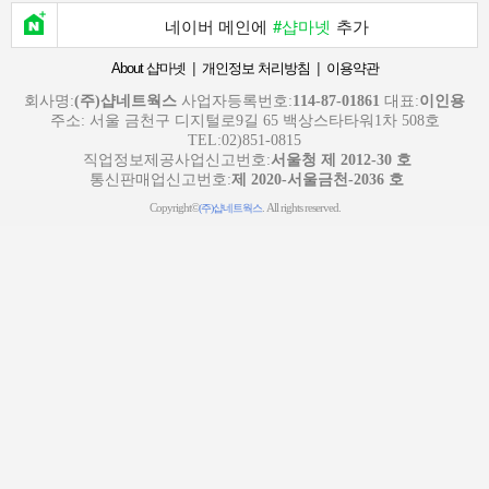
네이버 메인에
#샵마넷
추가
|
|
About 샵마넷
개인정보 처리방침
이용약관
회사명:
(주)샵네트웍스
사업자등록번호:
114-87-01861
대표:
이인용
주소: 서울 금천구 디지털로9길 65 백상스타타워1차 508호
TEL:02)851-0815
직업정보제공사업신고번호:
서울청 제 2012-30 호
통신판매업신고번호:
제 2020-서울금천-2036 호
Copyright©
. All rights reserved.
(주)샵네트웍스