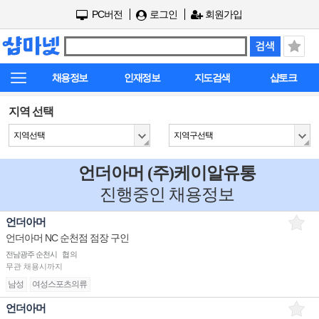
PC버전
로그인
회원가입
채용정보
인재정보
지도검색
샵토크
지역 선택
지역선택
지역구선택
언더아머 (주)케이알유통
진행중인 채용정보
언더아머
언더아머 NC 순천점 점장 구인
전남광주 순천시
협의
무관
채용시까지
남성
여성스포츠의류
언더아머