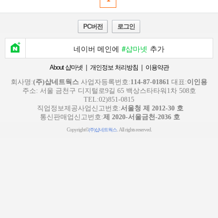
PC버전
로그인
네이버 메인에
#샵마넷
추가
|
|
About 샵마넷
개인정보 처리방침
이용약관
회사명:
(주)샵네트웍스
사업자등록번호:
114-87-01861
대표:
이인용
주소: 서울 금천구 디지털로9길 65 백상스타타워1차 508호
TEL:02)851-0815
직업정보제공사업신고번호:
서울청 제 2012-30 호
통신판매업신고번호:
제 2020-서울금천-2036 호
Copyright©
. All rights reserved.
(주)샵네트웍스