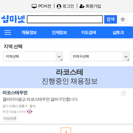
PC버전
로그인
회원가입
채용정보
인재정보
지도검색
샵토크
지역 선택
지역선택
지역구선택
라코스테
진행중인 채용정보
라코스테우먼
갤러리아광교 라코스테우먼 알바구인합니다
경기 수원시 영통구
협의
무관
채용시까지
여성의류
1