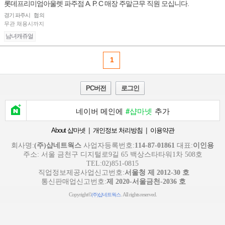
롯데프리미엄아울렛 파주점 A. P. C 매장 주말근무 직원 모십니다.
경기 파주시
협의
무관
채용시까지
남녀캐쥬얼
1
PC버전
로그인
네이버 메인에
#샵마넷
추가
|
|
About 샵마넷
개인정보 처리방침
이용약관
회사명:
(주)샵네트웍스
사업자등록번호:
114-87-01861
대표:
이인용
주소: 서울 금천구 디지털로9길 65 백상스타타워1차 508호
TEL:02)851-0815
직업정보제공사업신고번호:
서울청 제 2012-30 호
통신판매업신고번호:
제 2020-서울금천-2036 호
Copyright©
. All rights reserved.
(주)샵네트웍스