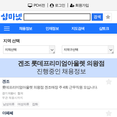
PC버전
로그인
회원가입
채용정보
인재정보
지도검색
샵토크
지역 선택
지역선택
지역구선택
겐조 롯데프리미엄아울렛 의왕점
진행중인 채용정보
겐조
롯데프리미엄아울렛 의왕점 겐조매장 주 4회 근무직원 모십니다.
경기 의왕시
협의
무관
채용시까지
남성의류
여성의류
잡화
아페쎄