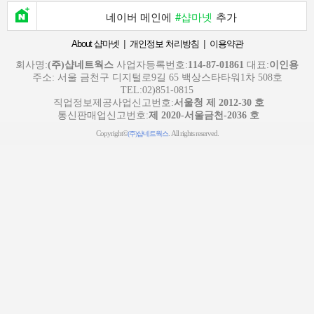
네이버 메인에
#샵마넷
추가
|
|
About 샵마넷
개인정보 처리방침
이용약관
회사명:
(주)샵네트웍스
사업자등록번호:
114-87-01861
대표:
이인용
주소: 서울 금천구 디지털로9길 65 백상스타타워1차 508호
TEL:02)851-0815
직업정보제공사업신고번호:
서울청 제 2012-30 호
통신판매업신고번호:
제 2020-서울금천-2036 호
Copyright©
. All rights reserved.
(주)샵네트웍스