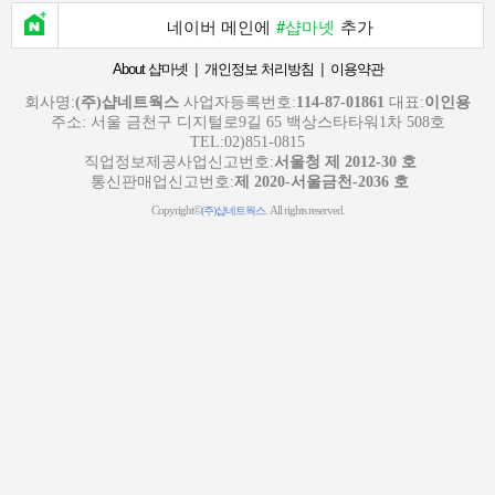
네이버 메인에
#샵마넷
추가
|
|
About 샵마넷
개인정보 처리방침
이용약관
회사명:
(주)샵네트웍스
사업자등록번호:
114-87-01861
대표:
이인용
주소: 서울 금천구 디지털로9길 65 백상스타타워1차 508호
TEL:02)851-0815
직업정보제공사업신고번호:
서울청 제 2012-30 호
통신판매업신고번호:
제 2020-서울금천-2036 호
Copyright©
. All rights reserved.
(주)샵네트웍스