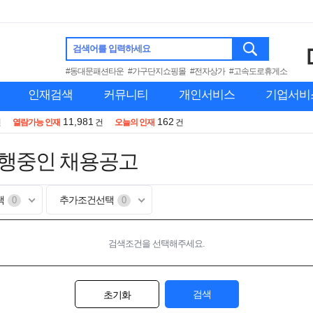
검색어를 입력하세요
#동대문패션타운
#가구단지쇼핑몰
#전자상가
#고속도로휴게소
인재검색
커뮤니티
개인서비스
기업서비
11,981
162
건
열람가능 인재
건
오늘의 인재
건
진행중인 채용공고
택
추가조건선택
0
0
검색조건을 선택해주세요.
검색
초기화