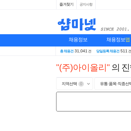
즐겨찾기
공지사항
채용정보
채용정보
맵
31,041
511
총 채용건
건
당일등록 채용건
"(주)아이올리"
의 
지역선택
유통·품목·직종선
0