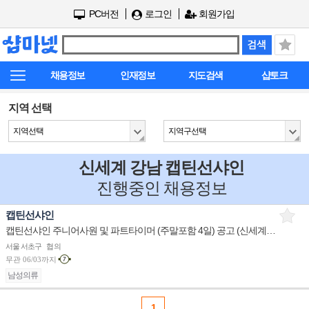
PC버전
로그인
회원가입
채용정보
인재정보
지도검색
샵토크
지역 선택
지역선택
지역구선택
신세계 강남 캡틴선샤인
진행중인 채용정보
캡틴선샤인
캡틴선샤인 주니어사원 및 파트타이머 (주말포함 4일) 공고 (신세계강남) 삼성물산
서울 서초구
협의
무관
06/03까지
남성의류
1