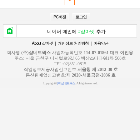
PC버전
로그인
네이버 메인에
#샵마넷
추가
|
|
About 샵마넷
개인정보 처리방침
이용약관
회사명:
(주)샵네트웍스
사업자등록번호:
114-87-01861
대표:
이인용
주소: 서울 금천구 디지털로9길 65 백상스타타워1차 508호
TEL:02)851-0815
직업정보제공사업신고번호:
서울청 제 2012-30 호
통신판매업신고번호:
제 2020-서울금천-2036 호
Copyright©
. All rights reserved.
(주)샵네트웍스