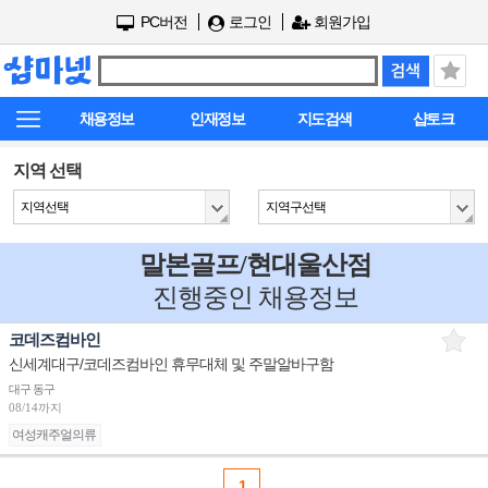
PC버전
로그인
회원가입
채용정보
인재정보
지도검색
샵토크
지역 선택
지역선택
지역구선택
말본골프/현대울산점
진행중인 채용정보
코데즈컴바인
신세계대구/코데즈컴바인 휴무대체 및 주말알바구함
대구 동구
08/14까지
여성캐주얼의류
1