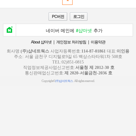
PC버전
로그인
네이버 메인에
#샵마넷
추가
|
|
About 샵마넷
개인정보 처리방침
이용약관
회사명:
(주)샵네트웍스
사업자등록번호:
114-87-01861
대표:
이인용
주소: 서울 금천구 디지털로9길 65 백상스타타워1차 508호
TEL:02)851-0815
직업정보제공사업신고번호:
서울청 제 2012-30 호
통신판매업신고번호:
제 2020-서울금천-2036 호
Copyright©
. All rights reserved.
(주)샵네트웍스