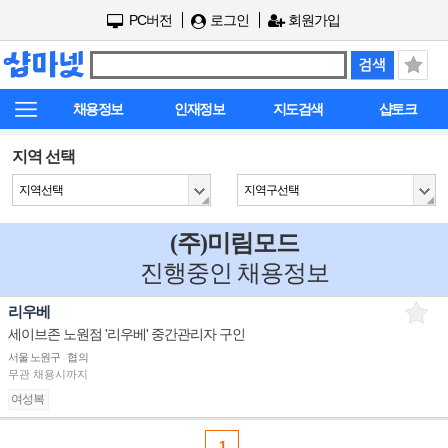
PC버전
로그인
회원가입
채용정보
인재정보
지도검색
샵토크
지역 선택
지역선택
지역구선택
(주)미림모드
진행중인 채용정보
리우베
세이브존 노원점 '리우베' 중간관리자 구인
서울 노원구
협의
무관
채용시까지
여성복
1