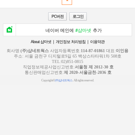
PC버전
로그인
네이버 메인에
#샵마넷
추가
|
|
About 샵마넷
개인정보 처리방침
이용약관
회사명:
(주)샵네트웍스
사업자등록번호:
114-87-01861
대표:
이인용
주소: 서울 금천구 디지털로9길 65 백상스타타워1차 508호
TEL:02)851-0815
직업정보제공사업신고번호:
서울청 제 2012-30 호
통신판매업신고번호:
제 2020-서울금천-2036 호
Copyright©
. All rights reserved.
(주)샵네트웍스