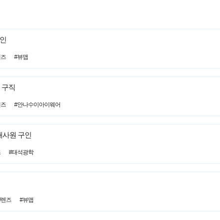
구인
렌즈
#뷰맵
 구직
렌즈
#안나수이아이웨어
매사원 구인
즈
#태석광학
/렌즈
#뷰맵