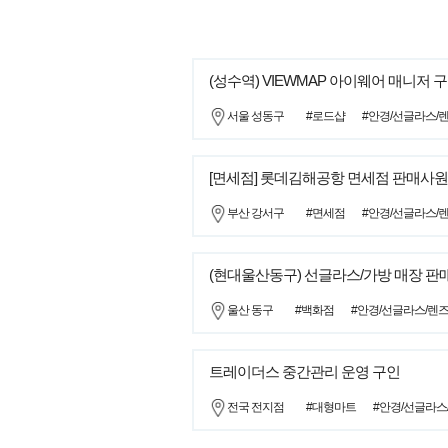
(성수역) VIEWMAP 아이웨어 매니저 
서울 성동구
#로드샵
#안경/선글라스/
[면세점] 롯데김해공항 면세점 판매사원
부산 강서구
#면세점
#안경/선글라스/
(현대울산동구) 선글라스/가방 매장 판
울산 동구
#백화점
#안경/선글라스/렌
트레이더스 중간관리 운영 구인
전국 전지점
#대형마트
#안경/선글라스