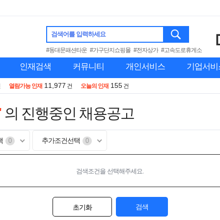
검색어를 입력하세요
#동대문패션타운
#가구단지쇼핑몰
#전자상가
#고속도로휴게소
인재검색
커뮤니티
개인서비스
기업서비
11,977
155
건
열람가능 인재
건
오늘의 인재
건
"
의 진행중인 채용공고
택
추가조건선택
0
0
검색조건을 선택해주세요.
검색
초기화