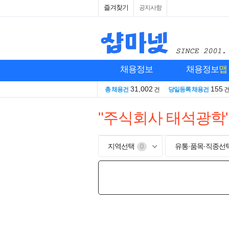
즐겨찾기
공지사항
채용정보
채용정보
맵
31,002
155
총 채용건
건
당일등록 채용건
"주식회사 태석광학
지역선택
유통·품목·직종선
0