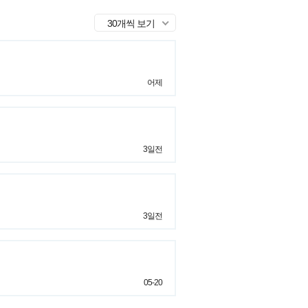
30개씩 보기
어제
3일전
3일전
05-20