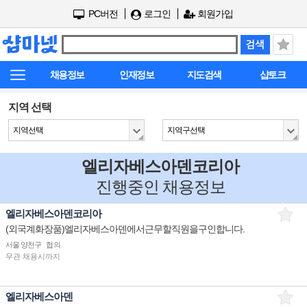
PC버전
로그인
회원가입
채용정보
인재정보
지도검색
샵토크
지역 선택
지역선택
지역구선택
엘리자베스아덴코리아
진행중인 채용정보
엘리자베스아덴코리아
(외국계화장품)엘리자베스아덴에서근무할직원을구인합니다.
서울 양천구
협의
무관
채용시까지
엘리자베스아덴