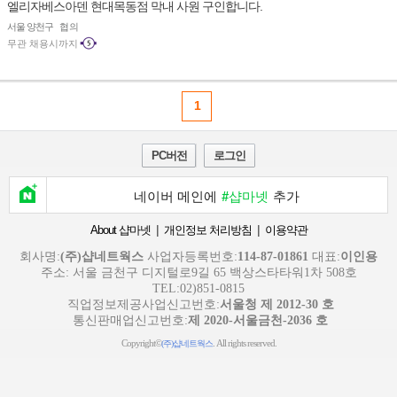
엘리자베스아덴 현대목동점 막내 사원 구인합니다.
서울 양천구
협의
무관
채용시까지
1
PC버전
로그인
네이버 메인에
#샵마넷
추가
|
|
About 샵마넷
개인정보 처리방침
이용약관
회사명:
(주)샵네트웍스
사업자등록번호:
114-87-01861
대표:
이인용
주소: 서울 금천구 디지털로9길 65 백상스타타워1차 508호
TEL:02)851-0815
직업정보제공사업신고번호:
서울청 제 2012-30 호
통신판매업신고번호:
제 2020-서울금천-2036 호
Copyright©
. All rights reserved.
(주)샵네트웍스