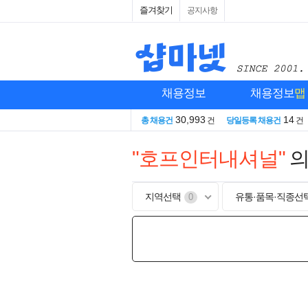
즐겨찾기
공지사항
채용정보
채용정보
맵
30,993
14
총 채용건
건
당일등록 채용건
건
"호프인터내셔널"
의
지역선택
유통·품목·직종선
0