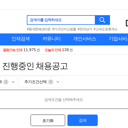
검색어를 입력하세요
#동대문패션타운
#가구단지쇼핑몰
#전자상가
#고속도로휴게소
인재검색
커뮤니티
개인서비스
기업서비
11,975
139
열람가능 인재
건
오늘의 인재
건
 진행중인 채용공고
택
추가조건선택
0
0
검색조건을 선택해주세요.
검색
초기화