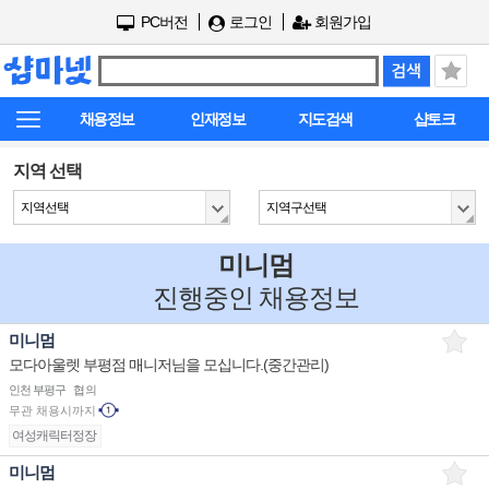
PC버전
로그인
회원가입
채용정보
인재정보
지도검색
샵토크
지역 선택
지역선택
지역구선택
미니멈
진행중인 채용정보
미니멈
모다아울렛 부평점 매니저님을 모십니다.(중간관리)
인천 부평구
협의
무관
채용시까지
여성캐릭터정장
미니멈