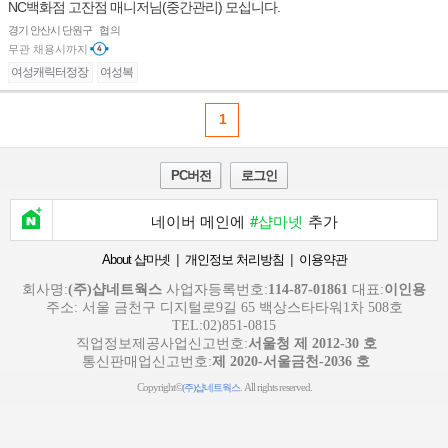
NC백화점 고잔점 매니저님(중간관리) 모십니다.
경기 안산시 단원구
협의
무관
채용시까지
여성캐릭터정장
여성복
1
PC버전
로그인
네이버 메인에
#샵마넷
추가
|
|
About 샵마넷
개인정보 처리방침
이용약관
회사명:
(주)샵네트웍스
사업자등록번호:
114-87-01861
대표:
이인용
주소: 서울 금천구 디지털로9길 65 백상스타타워1차 508호
TEL:02)851-0815
직업정보제공사업신고번호:
서울청 제 2012-30 호
통신판매업신고번호:
제 2020-서울금천-2036 호
Copyright©
. All rights reserved.
(주)샵네트웍스