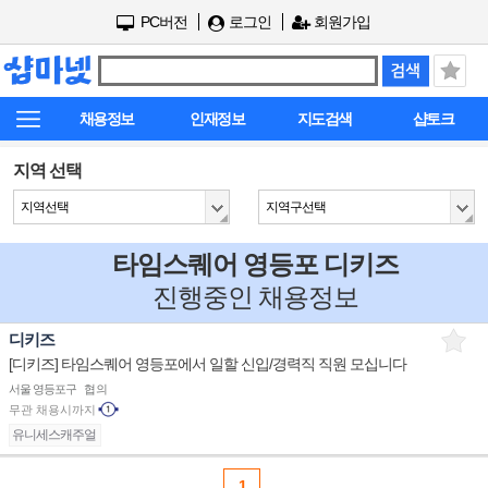
PC버전
로그인
회원가입
채용정보
인재정보
지도검색
샵토크
지역 선택
지역선택
지역구선택
타임스퀘어 영등포 디키즈
진행중인 채용정보
디키즈
[디키즈] 타임스퀘어 영등포에서 일할 신입/경력직 직원 모십니다
서울 영등포구
협의
무관
채용시까지
유니세스캐주얼
1