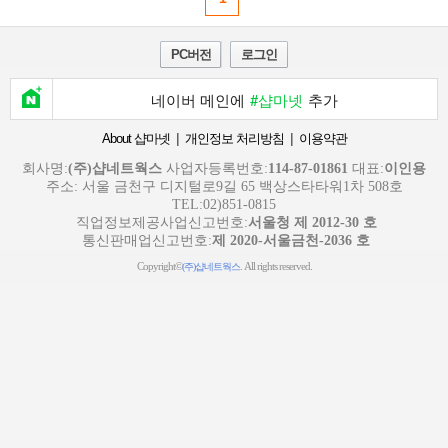
PC버전
로그인
네이버 메인에
#샵마넷
추가
|
|
About 샵마넷
개인정보 처리방침
이용약관
회사명:
(주)샵네트웍스
사업자등록번호:
114-87-01861
대표:
이인용
주소: 서울 금천구 디지털로9길 65 백상스타타워1차 508호
TEL:02)851-0815
직업정보제공사업신고번호:
서울청 제 2012-30 호
통신판매업신고번호:
제 2020-서울금천-2036 호
Copyright©
. All rights reserved.
(주)샵네트웍스