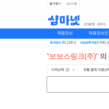
즐겨찾기
공지사항
채용정보
채용정보
맵
31,120
541
총 채용건
건
당일등록 채용건
"보보스링크(주)"
의
지역선택
유통·품목·직종선
0