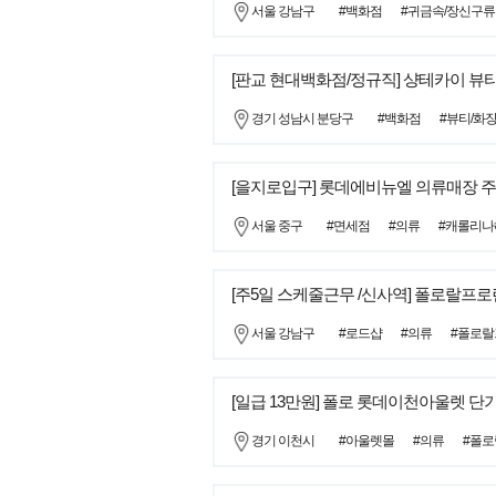
서울 강남구
#백화점
#귀금속/장신구류
[판교 현대백화점/정규직] 샹테카이 
경기 성남시 분당구
#백화점
#뷰티/화
[을지로입구] 롯데에비뉴엘 의류매장 주
서울 중구
#면세점
#의류
#캐롤리나
[주5일 스케줄근무 /신사역] 폴로랄프
서울 강남구
#로드샵
#의류
#폴로
[일급 13만원] 폴로 롯데이천아울렛 단
경기 이천시
#아울렛몰
#의류
#폴