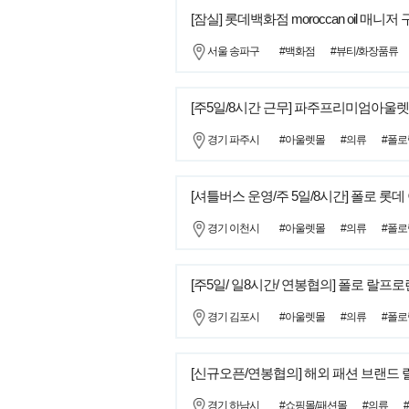
[잠실] 롯데백화점 moroccan oil 매니저
서울 송파구
#백화점
#뷰티/화장품류
[주5일/8시간 근무] 파주프리미엄아울렛
경기 파주시
#아울렛몰
#의류
#폴
[셔틀버스 운영/주 5일/8시간] 폴로 롯
경기 이천시
#아울렛몰
#의류
#폴
[주5일/ 일8시간/ 연봉협의] 폴로 랄프
경기 김포시
#아울렛몰
#의류
#폴
[신규오픈/연봉협의] 해외 패션 브랜드
경기 하남시
#쇼핑몰/패션몰
#의류