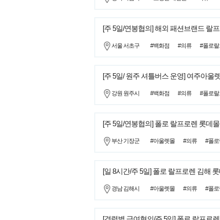
[주 5일/연봉협의] 해외 패션브랜드 랄프
서울 서초구
#백화점
#의류
#폴로
[주 5일/ 원주 셔틀버스 운영] 여주아울
강원 원주시
#백화점
#의류
#폴로
[주 5일/연봉협의] 폴로 랄프로렌 롯데
부산 기장군
#아울렛몰
#의류
#폴
[일 8시간/주 5일] 폴로 랄프로렌 김해
경남 김해시
#아울렛몰
#의류
#폴
[경력별 급여협의/주 5일] 폴로 랄프로