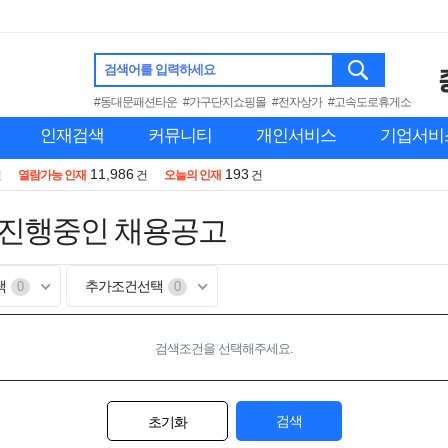
검색어를 입력하세요
#동대문패션타운
#가구단지쇼핑몰
#전자상가
#고속도로휴게소
인재검색
커뮤니티
개인서비스
기업서비
11,986
193
건
열람가능 인재
건
오늘의 인재
건
 진행중인 채용공고
택
추가조건선택
0
0
검색조건을 선택해주세요.
검색
초기화