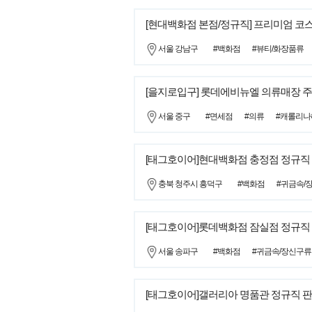
[현대백화점 본점/정규직] 프리미엄 코
서울 강남구
#백화점
#뷰티/화장품류
[을지로입구] 롯데에비뉴엘 의류매장 주
서울 중구
#면세점
#의류
#캐롤리나
[태그호이어]현대백화점 충정점 정규직
충북 청주시 흥덕구
#백화점
#귀금속/
[태그호이어]롯데백화점 잠실점 정규직
서울 송파구
#백화점
#귀금속/장신구류
[태그호이어]갤러리아 명품관 정규직 