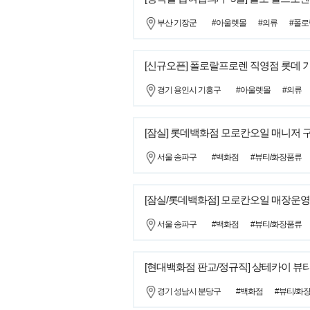
부산 기장군
#아울렛몰
#의류
#폴
[신규오픈] 폴로랄프로렌 직영점 롯데 
경기 용인시 기흥구
#아울렛몰
#의류
[잠실] 롯데백화점 모로칸오일 매니저 
서울 송파구
#백화점
#뷰티/화장품류
[잠실/롯데백화점] 모로칸오일 매장운영
서울 송파구
#백화점
#뷰티/화장품류
[현대백화점 판교/정규직] 샹테카이 
경기 성남시 분당구
#백화점
#뷰티/화