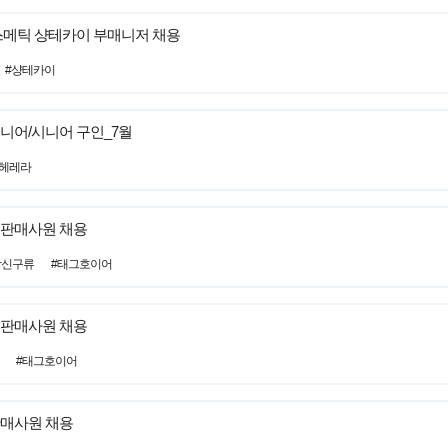
스메틱 샹테카이 부매니저 채용
#샹테카이
니어/시니어 구인_7월
헤레라
 판매사원 채용
장신구류
#태그호이어
 판매사원 채용
#태그호이어
판매사원 채용