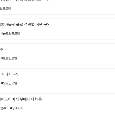
로랄프로렌
기흥아울렛 폴로 경력별 직원 구인
#폴로랄프로렌
구인
#모로칸오일
 매니저 구인
#모로칸오일
뷰티어드바이저 부매니저 채용
장품류
#샹테카이