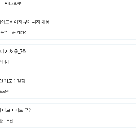
#태그호이어
뷰티어드바이저 부매니저 채용
장품류
#샹테카이
니어 채용_7월
헤레라
로렌 가로수길점
랄프로렌
기 아르바이트 구인
로랄프로렌