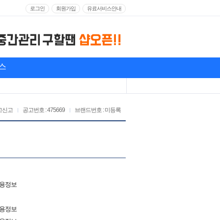
로그인
회원가입
유료서비스안내
스
고신고
공고번호 : 475669
브랜드번호 : 미등록
채용정보
채용정보