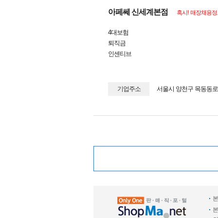
아페쎄 신세계본점
혹시! 매장채용정
4대보험
퇴직금
인센티브
기업주소
서울시 양천구 목동동로 
본
본