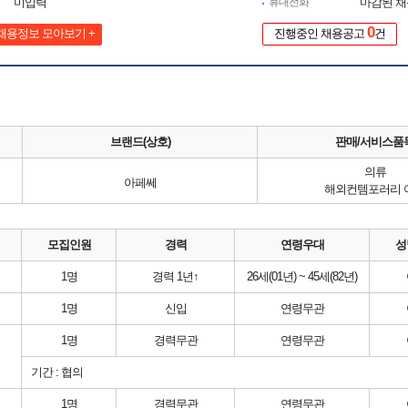
미입력
휴대전화
마감된 
0
채용정보 모아보기 +
진행중인 채용공고
건
브랜드(상호)
판매/서비스품
의류
아페쎄
해외컨템포러리 
모집인원
경력
연령우대
성
1명
경력 1년↑
26세(01년) ~ 45세(82년)
1명
신입
연령무관
1명
경력무관
연령무관
기간 : 협의
1명
경력무관
연령무관