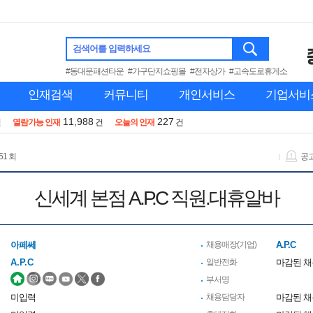
검색어를 입력하세요
#동대문패션타운
#가구단지쇼핑몰
#전자상가
#고속도로휴게소
인재검색
커뮤니티
개인서비스
기업서비
11,988
227
건
열람가능 인재
건
오늘의 인재
건
51 회
공
신세계 본점 A.P.C 직원.대휴알바
아페쎄
채용매장(기업)
A.P.C
A.P.C
일반전화
마감된 
부서명
미입력
채용담당자
마감된 