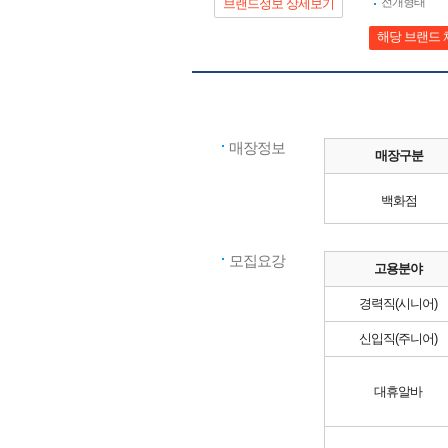
전개형태
브랜드정보 상세보기
해당 브랜드 
매장정보
매장구분
백화점
모집요강
고용분야
경력직(시니어)
신입직(주니어)
대휴알바