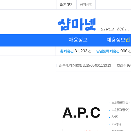
즐겨찾기
공지사항
채용정보
채용정보
맵
31,203
906
총 채용건
건
당일등록 채용건
최근 업데이트일
2025-05-06 11:33:13
조회수
99
브랜드(한글)
브랜드(영어)
SNS
가격대