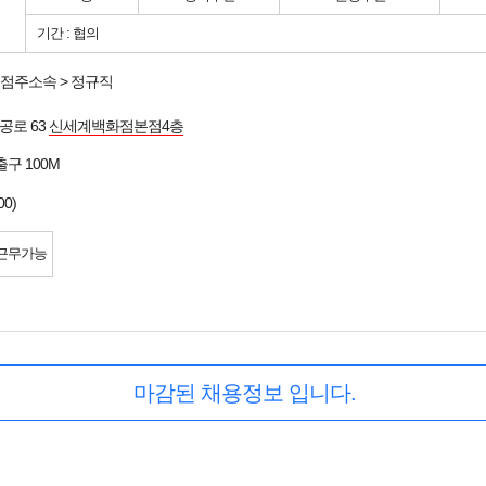
기간 : 협의
점주소속 > 정규직
공로 63
신세계백화점본점4층
출구 100M
00)
근무가능
마감된 채용정보 입니다.