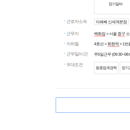
장기알바
근로자소속
아페쎄 신세계본점
근무지
백화점
> 서울
중구
소
지하철
4호선 >
회현역
> 1번
근무일/시간
주5일근무 (09:30~08:
우대조건
동종업계경력
장기