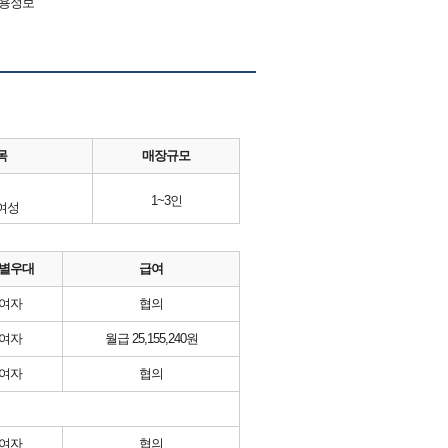
채용정보
목
매장규모
1~3인
여성
별우대
급여
여자
협의
여자
월급 25,155,240원
여자
협의
여자
협의