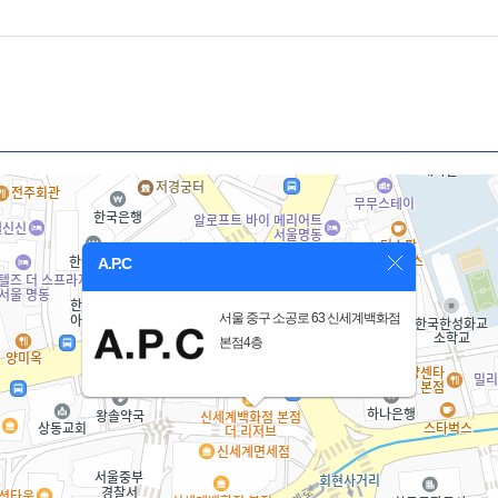
A.P.C
서울 중구 소공로 63 신세계백화점
본점4층