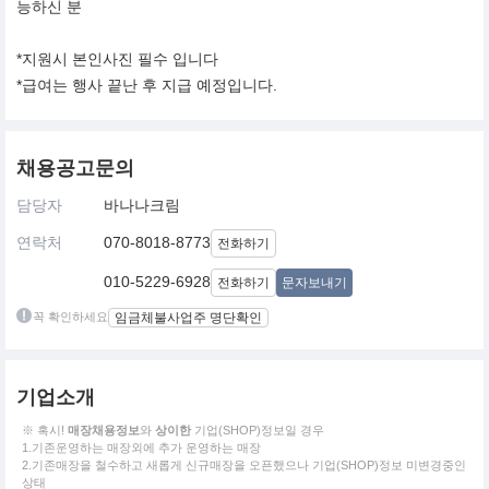
능하신 분
*지원시 본인사진 필수 입니다
*급여는 행사 끝난 후 지급 예정입니다.
채용공고문의
담당자
바나나크림
연락처
070-8018-8773
전화하기
010-5229-6928
전화하기
문자보내기
꼭 확인하세요
임금체불사업주 명단확인
기업소개
※ 혹시!
매장채용정보
와
상이한
기업(SHOP)정보일 경우
1.기존운영하는 매장외에 추가 운영하는 매장
2.기존매장을 철수하고 새롭게 신규매장을 오픈했으나 기업(SHOP)정보 미변경중인
상태