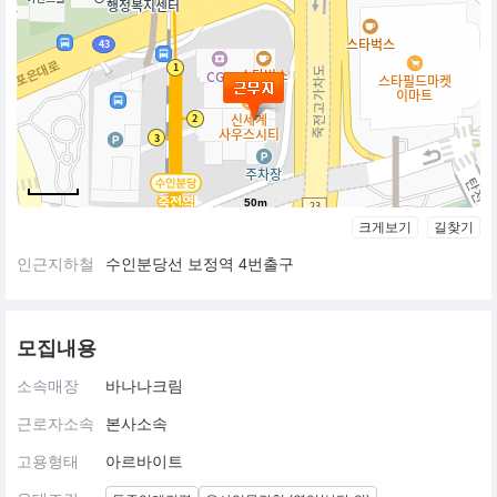
50m
크게보기
길찾기
인근지하철
수인분당선 보정역 4번출구
모집내용
소속매장
바나나크림
근로자소속
본사소속
고용형태
아르바이트