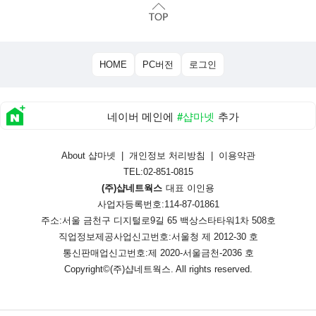
HOME
PC버전
로그인
네이버 메인에
#샵마넷
추가
About 샵마넷
|
개인정보 처리방침
|
이용약관
TEL:02-851-0815
(주)샵네트웍스
대표 이인용
사업자등록번호:114-87-01861
주소:서울 금천구 디지털로9길 65 백상스타타워1차 508호
직업정보제공사업신고번호:
서울청 제 2012-30 호
통신판매업신고번호:
제 2020-서울금천-2036 호
Copyright©
(주)샵네트웍스
. All rights reserved.