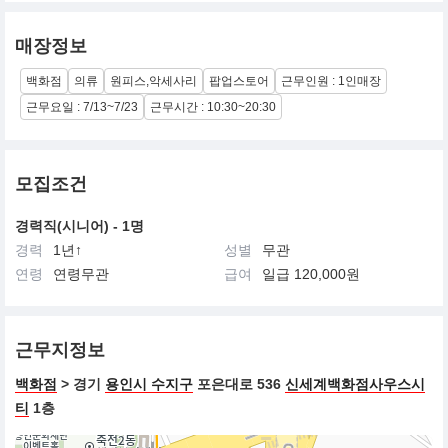
매장정보
백화점
의류
원피스,악세사리
팝업스토어
근무인원 : 1인매장
근무요일 : 7/13~7/23
근무시간 : 10:30~20:30
모집조건
경력직(시니어) - 1명
경력
1년↑
성별
무관
연령
연령무관
급여
일급 120,000원
근무지정보
백화점
> 경기
용인시 수지구
포은대로 536
신세계백화점사우스시
티
1층