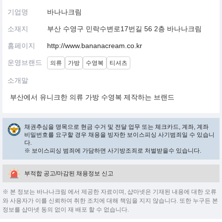
기업명
바나나크림
소재지
부산 수영구 민락수변로17번길 56 2층 바나나크림
홈페이지
http://www.bananacream.co.kr
운영브랜드
의류
가방
수영복
티셔츠
소개말
부산에서 유니크한 의류 가방 수영복 제작하는 브랜드
채권추심을 명목으로 현금 수거 및 전달 업무 또는 체크카드, 계좌, 계좌
비밀번호를 요구할 경우 채용을 빙자한 보이스피싱 사기범죄일 수 있습니
다.
※ 보이스피싱 범죄에 가담하면 사기방조죄로 처벌받을수 있습니다.
부적합 공고/마감된 채용정보 신고
※ 본 정보는 바나나크림 에서 제공한 자료이며, 샵마넷은 기재된 내용에 대한 오류
와 사용자가 이를 신뢰하여 취한 조치에 대해 책임을 지지 않습니다. 또한 누구든 본
정보를 샵마넷 동의 없이 재 배포 할 수 없습니다.