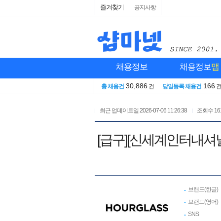
즐겨찾기
공지사항
채용정보
채용정보
맵
30,886
166
총 채용건
건
당일등록 채용건
최근 업데이트일
2026-07-06 11:26:38
조회수
16
[급구][신세계인터내셔
브랜드(한글)
브랜드(영어)
SNS