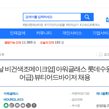
검색어를 입력하세요
#동대문패션타운
#가구단지쇼핑몰
#전자상가
#고속도로휴게소
인재검색
커뮤니티
개인서비스
기업서비
11,989
182
건
열람가능 인재
건
오늘의 인재
건
1 회
공
날 비건색조메이크업] 아워글래스 롯데수
어급) 뷰티어드바이저 채용
아워글래스
채용매장(기업)
제니엘휴
HOURGLASS
일반전화
부서명
운영1팀 