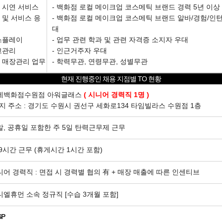
업 시연 서비스
- 백화점 로컬 메이크업 코스메틱 브랜드 경력 5년 이상
 및 서비스 응
- 백화점 로컬 메이크업 코스메틱 브랜드 알바/경험/인턴
대
디스플레이
- 업무 관련 학과 및 관련 자격증 소지자 우대
고관리
- 인근거주자 우대
인 매장관리 업무
- 학력무관, 연령무관, 성별무관
현재 진행중인 채용 지점별 TO 현황
롯데백화점수원점 아워글래스
( 시니어 경력직 1명 )
지 주소 : 경기도 수원시 권선구 세화로134 타임빌라스 수원점 1층
주말, 공휴일 포함한 주 5일 탄력근무제 근무
 9시간 근무 (휴게시간 1시간 포함)
시니어 경력직 : 면접 시 경력별 협의 有 + 매장 매출에 따른 인센티브
제니엘휴먼 소속 정규직 [수습 3개월 포함]
SP