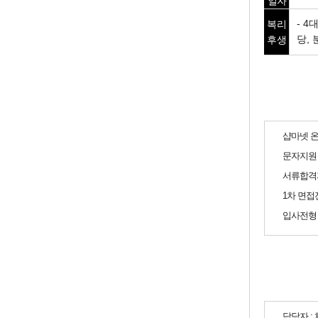
일자
복리
- 
후생
당,
샵마넷 온
문자지원 
서류합격
1차 면접전
입사전형
담당자 :