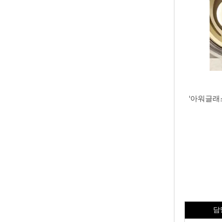
‘아워글래스
담