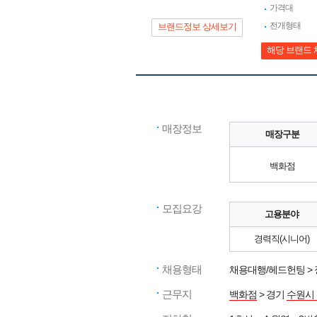
가격대
전개형태
브랜드정보 상세보기
해당 브랜드 
매장정보
매장구분
백화점
모집요강
고용분야
경력직(시니어)
채용형태
채용대행/헤드헌팅 >
근무지
백화점
> 경기
수원시