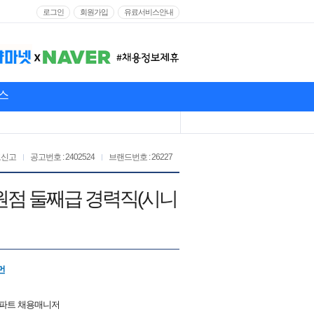
로그인
회원가입
유료서비스안내
스
고신고
공고번호 : 2402524
브랜드번호 : 26227
원점 둘째급 경력직(시니
먼
2파트 채용매니저