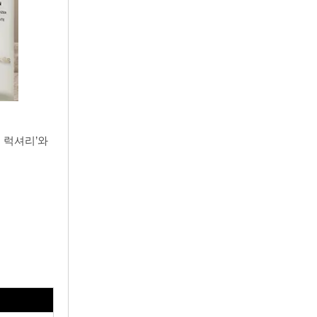
던 럭셔리’와