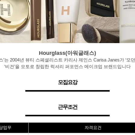
Hourglass(아워글래스)
’는 2004년 뷰티 스페셜리스트 카리사 제인스 Carisa Janes가 ‘모
‘비건’을 모토로 창립한 럭셔리 퍼포먼스 메이크업 브랜드입니다
모집요강
근무조건
당업무
자격요건