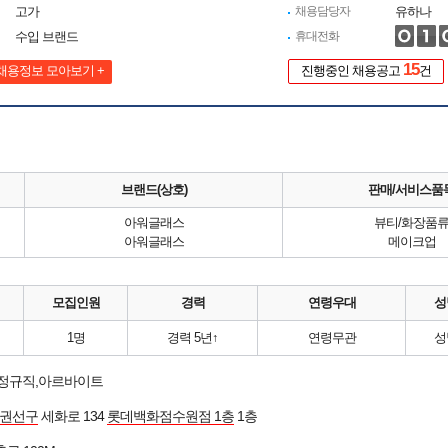
고가
채용담당자
유하나
수입 브랜드
휴대전화
15
채용정보 모아보기 +
진행중인 채용공고
건
브랜드(상호)
판매/서비스품
아워글래스
뷰티/화장품
아워글래스
메이크업
모집인원
경력
연령우대
성
1명
경력 5년↑
연령무관
성
 정규직,아르바이트
 권선구
세화로 134
롯데백화점수원점 1층
1층