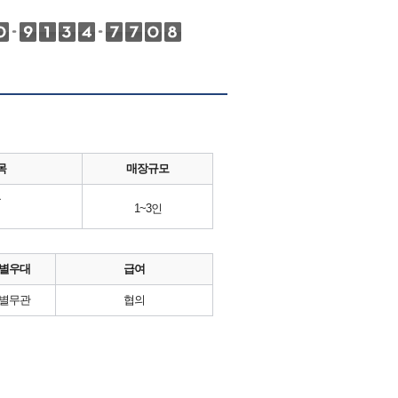
목
매장규모
류
1~3인
별우대
급여
별무관
협의