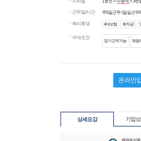
지하철
1호선 >
수원역
> 3번
근무일/시간
주5일근무 (일실근무
복리후생
4대보험
퇴직금
우대조건
장기근무가능
채용
온라인
기업상
상세요강