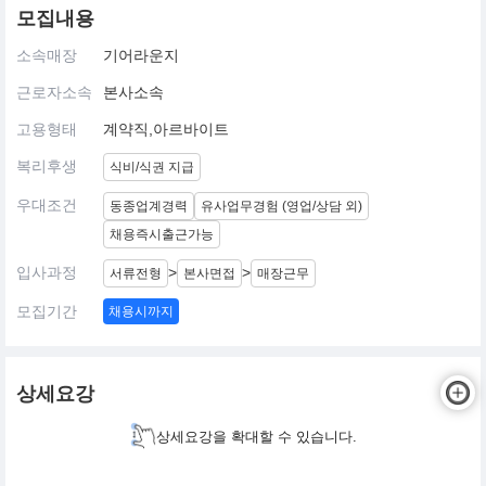
모집내용
소속매장
기어라운지
근로자소속
본사소속
고용형태
계약직,아르바이트
복리후생
식비/식권 지급
우대조건
동종업계경력
유사업무경험 (영업/상담 외)
채용즉시출근가능
입사과정
>
>
서류전형
본사면접
매장근무
모집기간
채용시까지
상세요강
상세요강을 확대할 수 있습니다.