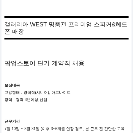
갤러리아 WEST 명품관 프리미엄 스피커&헤드
폰 매장
팝업스토어 단기 계약직 채용
모집내용
고용형태 : 경력직(시니어), 아르바이트
경력 : 경력 3년이상,신입
근무기간
7
월 10일 ~ 8월 31일 (이후 3~6개월 연장 검토, 본 근무 전
간단한 교육