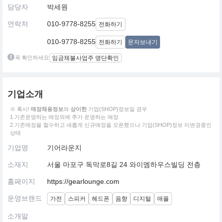
담당자
박세원
연락처
010-9778-8255
전화하기
010-9778-8255
전화하기
문자보내기
꼭 확인하세요
임금체불사업주 명단확인
기업소개
※ 혹시!
매장채용정보
와
상이한
기업(SHOP)정보일 경우
1.기존운영하는 매장외에 추가 운영하는 매장
2.기존매장을 철수하고 새롭게 신규매장을 오픈했으나 기업(SHOP)정보 미변경중인
상태
기업명
기어라운지
소재지
서울 마포구 독막로8길 24 와이엠하우스빌딩 전층
홈페이지
https://gearlounge.com
운영브랜드
가전
스피커
헤드폰
음향
디지털
애플
소개말