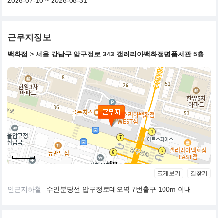
2026-07-10 ~ 2026-08-31
근무지정보
백화점
> 서울
강남구
압구정로 343
갤러리아백화점명품서관
5층
50m
크게보기
길찾기
인근지하철
수인분당선 압구정로데오역 7번출구 100m 이내