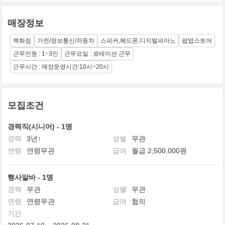
매장정보
백화점
가전/정보통신/자동차
스피커,헤드폰,디지털피아노
팝업스토어
근무인원 : 1~3인
근무요일 : 로테이션 근무
근무시간 : 매장운영시간:10시~20시
모집조건
경력직(시니어) - 1명
경력
3년↑
성별
무관
연령
연령무관
급여
월급 2,500,000원
행사알바 - 1명
경력
무관
성별
무관
연령
연령무관
급여
협의
기간