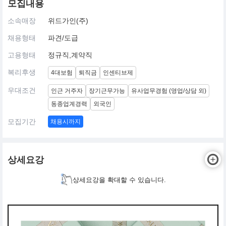
모집내용
소속매장
위드가인(주)
채용형태
파견/도급
고용형태
정규직,계약직
복리후생
4대보험
퇴직금
인센티브제
우대조건
인근 거주자
장기근무가능
유사업무경험 (영업/상담 외)
동종업계경력
외국인
모집기간
채용시까지
상세요강
상세요강을 확대할 수 있습니다.