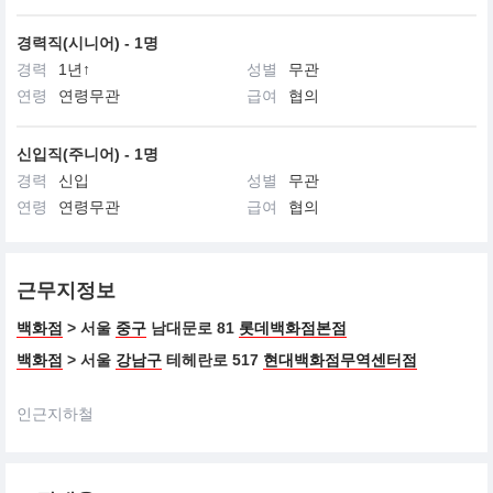
경력직(시니어) - 1명
경력
1년↑
성별
무관
연령
연령무관
급여
협의
신입직(주니어) - 1명
경력
신입
성별
무관
연령
연령무관
급여
협의
근무지정보
백화점
> 서울
중구
남대문로 81
롯데백화점본점
백화점
> 서울
강남구
테헤란로 517
현대백화점무역센터점
인근지하철