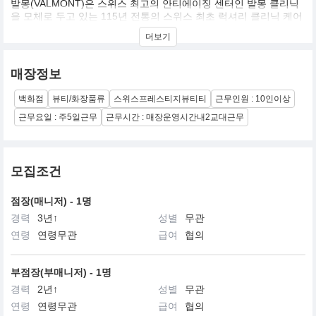
발몽(VALMONT)은 스위스 최고의 안티에이징 센터인 발몽 클리닉
을 모체로 두고 있는 115년 전통의 스위스 최초 럭셔리 클리닉 케어
브랜드입니다.
더보기
발몽은 30년이 넘도록 끊임없이 인간의 안티에이징에 도움을 주고
자 연구해왔습니다. 스위스 메디컬 클리닉 전통을 이어오고 있는 발
몽은 스위스의 풍부한 천연 자원과 셀룰라코스메틱의 최신 기술로
매장정보
즉각적이고 지속적인 안티에이징 제품들을 개발하고 있습니다. 발
몽 그룹의 최고 전문가들은 인간의 아름다움을 극대화하기 위한 특
백화점
뷰티/화장품류
스위스프레스티지뷰티티
근무인원 : 10인이상
별한 제품 개발에 힘쓰고 있습니다.
근무요일 : 주5일근무
근무시간 : 매장운영시간내2교대근무
모집조건
점장(매니저) - 1명
경력
3년↑
성별
무관
연령
연령무관
급여
협의
부점장(부매니저) - 1명
경력
2년↑
성별
무관
연령
연령무관
급여
협의