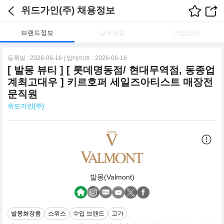
위드가인(주) 채용정보
브랜드정보
상세요강
기업소개
등록일 : 2026-06-16 | 업데이트 : 2026-06-16
[ 발몽 뷰티 ] [ 롯데명동점/ 현대무역점, 동종업
계최고대우 ] 키르호퍼 세일즈아티스트 매장전
문직원
위드가인(주)
발몽(Valmont)
발몽화장품
스위스
수입 브랜드
고가