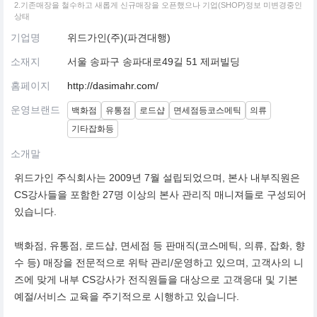
2.기존매장을 철수하고 새롭게 신규매장을 오픈했으나 기업(SHOP)정보 미변경중인
상태
기업명
위드가인(주)(파견대행)
소재지
서울 송파구 송파대로49길 51 제퍼빌딩
홈페이지
http://dasimahr.com/
운영브랜드
백화점
유통점
로드샵
면세점등코스메틱
의류
기타잡화등
소개말
위드가인 주식회사는 2009년 7월 설립되었으며, 본사 내부직원은
CS강사들을 포함한 27명 이상의 본사 관리직 매니져들로 구성되어
있습니다.
백화점, 유통점, 로드샵, 면세점 등 판매직(코스메틱, 의류, 잡화, 향
수 등) 매장을 전문적으로 위탁 관리/운영하고 있으며, 고객사의 니
즈에 맞게 내부 CS강사가 전직원들을 대상으로 고객응대 및 기본
예절/서비스 교육을 주기적으로 시행하고 있습니다.