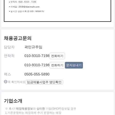
연락처 :
010 -
9310 - 7198
이메일 :
2019@dasimahr.com
실시간 상담 카톡 문의ID : MINIKYU
채용공고문의
담당자
곽민규주임
연락처
010-9310-7198
전화하기
010-9310-7198
전화하기
문자보내기
팩스
0505-055-5890
꼭 확인하세요
임금체불사업주 명단확인
기업소개
※ 혹시!
매장채용정보
와
상이한
기업(SHOP)정보일 경우
1.기존운영하는 매장외에 추가 운영하는 매장