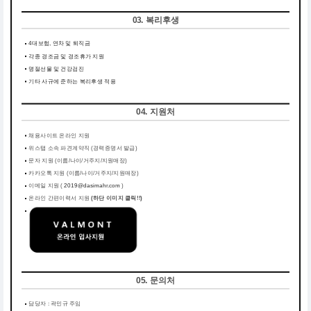
03. 복리후생
4대보험, 연차 및 퇴직금
각종 경조금 및 경조휴가 지원
명절선물 및 건강검진
기타 사규에 준하는 복리후생 적용
04. 지원처
채용사이트 온라인 지원
위스탭 소속 파견계약직 (경력증명서 발급)
문자 지원 (이름/나이/거주지/지원매장)
카카오톡 지원 (이름/나이/거주지/지원매장)
이메일 지원 (
2019@dasimahr.com
)
온라인 간편이력서 지원
(하단 이미지 클릭!!)
05. 문의처
담당자 : 곽민규 주임