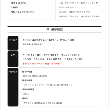
ㆍ 판매 및 고객관리
ㆍ
신입 / 경력무관 / 성격이 밝고 적극적이신 분
ㆍ CS업무
ㆍ
서비스 마인드 소지자
ㆍ 제품 디스플레이 매장관리
ㆍ
코스메틱 / 백화점 판매경력자 우대
ㆍ
브랜드에 대한 이해도가 높으며 책임감은 필수
02. 근무조건
근무 조건
ㆍ 해당 지점 영업시간 내 9시간 2교대 근무( 휴게 1시간 포함 )
ㆍ 주말포함 주 5일 근무
급 여
ㆍ 매니저 : 면접시 협의 ~ 경력에 따른 협의 + 연장수당 + 인센티브
ㆍ 신입/경력 : 면접시 협의 ~ 경력에 따른 협의 + 연장수당 + 인센티브
ㆍ 동종 업계 최고대우 급여 면접시 협의가능
매장 정보
ㆍ롯데 백화점
에비뉴엘 잠실점, 명동본점
-
ㆍ현대 백화점
무역센터점, 압구정본점, 판교점, 목동점, 더현대 대구점
-
ㆍ신세계 백화점
경기점
-
ㆍ면세점
롯데면세점 명동본점, 신세계면세점 명동점
-