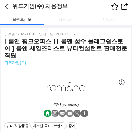
위드가인(주) 채용정보
브랜드정보
상세요강
기업소개
등록일 : 2026-06-16 | 업데이트 : 2026-06-16
[ 롬앤 핑크오피스 ] [ 롬앤 성수 플래그쉽스토
어 ] 롬앤 세일즈리스트 뷰티컨설턴트 판매전문
직원
위드가인(주)
롬앤(rom&nd)
뷰티/화장품류
내셔널(국내) 브랜드
중가