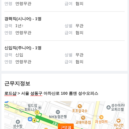
연령
연령무관
급여
협의
경력직(시니어) - 1명
경력
1년↑
성별
무관
연령
연령무관
급여
협의
신입직(주니어) - 1명
경력
신입
성별
무관
연령
연령무관
급여
협의
근무지정보
로드샵
> 서울
성동구
아차산로 100 롬앤 성수오피스