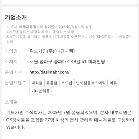
기업소개
※ 혹시!
매장채용정보
와
상이한
기업(SHOP)정보일 경우
1.기존운영하는 매장외에 추가 운영하는 매장
2.기존매장을 철수하고 새롭게 신규매장을 오픈했으나 기업(SHOP)정보 미변경중인
상태
기업명
위드가인(주)(파견대행)
소재지
서울 송파구 송파대로49길 51 제퍼빌딩
홈페이지
http://dasimahr.com/
운영브랜드
백화점
유통점
로드샵
면세점등코스메틱
의류
기타잡화등
소개말
위드가인 주식회사는 2009년 7월 설립되었으며, 본사 내부직원은
CS강사들을 포함한 27명 이상의 본사 관리직 매니져들로 구성되어
있습니다.