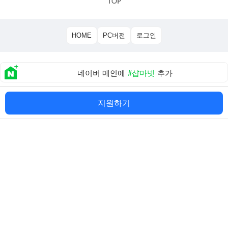
HOME
PC버전
로그인
네이버 메인에
#샵마넷
추가
About 샵마넷
|
개인정보 처리방침
|
이용약관
지원하기
TEL:02-851-0815
(주)샵네트웍스
대표 이인용
사업자등록번호:114-87-01861
주소:서울 금천구 디지털로9길 65 백상스타타워1차 508호
직업정보제공사업신고번호:
서울청 제 2012-30 호
통신판매업신고번호:
제 2020-서울금천-2036 호
Copyright©
(주)샵네트웍스
. All rights reserved.