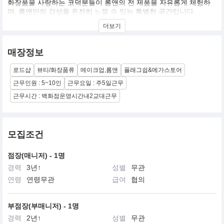
화장품을 사랑하는 코덕분들이 롬앤의 전 제품을 자유롭게 체험하
며, 롬앤만의 감성을 온전히 느낄 수 있는 특별한 공간입니다.
다양한 소통과 체험을 통해 롬앤의 영감을 받고 즐길 수 있도록 풍성
더보기
한 콘텐츠를 제공하며, 앞으로도 고객 중심의 경험으로 가득 채워나
가고자 합니다.
매장정보
로드샵
뷰티/화장품류
메이크업,롬앤
플래그쉽&메가스토어
근무인원 : 5~10인
근무요일 : 주5일근무
근무시간 : 백화점운영시간내2교대근무
모집조건
점장(매니저) - 1명
경력
3년↑
성별
무관
연령
연령무관
급여
협의
부점장(부매니저) - 1명
경력
2년↑
성별
무관