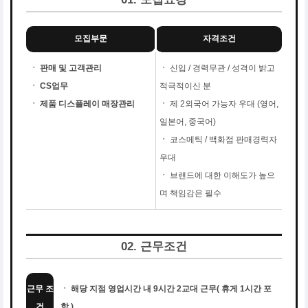
모집부문
자격조건
ㆍ 판매 및 고객관리
ㆍ
신입 / 경력무관 / 성격이 밝고
ㆍ CS업무
적극적이신 분
ㆍ 제품 디스플레이 매장관리
ㆍ
제 2외국어 가능자 우대 (영어,
일본어, 중국어)
ㆍ
코스메틱 / 백화점 판매경력자
우대
ㆍ
브랜드에 대한 이해도가 높으
며 책임감은 필수
02. 근무조건
근무 조
ㆍ 해당 지점 영업시간 내 9시간 2교대 근무( 휴게 1시간 포
건
함 )