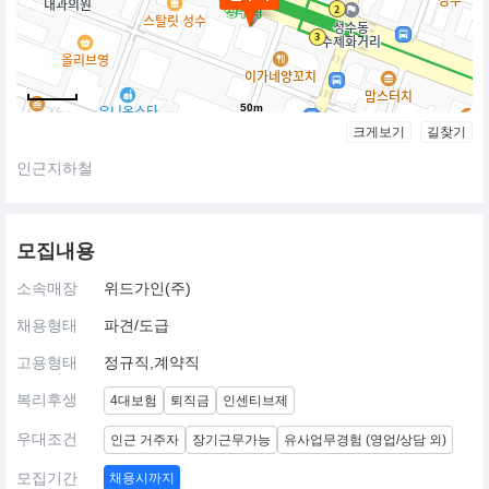
50m
크게보기
길찾기
인근지하철
모집내용
소속매장
위드가인(주)
채용형태
파견/도급
고용형태
정규직,계약직
복리후생
4대보험
퇴직금
인센티브제
우대조건
인근 거주자
장기근무가능
유사업무경험 (영업/상담 외)
모집기간
채용시까지