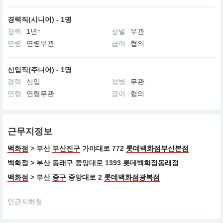
경력직(시니어) - 1명
경력
1년↑
성별
무관
연령
연령무관
급여
협의
신입직(주니어) - 1명
경력
신입
성별
무관
연령
연령무관
급여
협의
근무지정보
백화점
> 부산
부산진구
가야대로 772
롯데백화점부산본점
백화점
> 부산
동래구
중앙대로 1393
롯데백화점동래점
백화점
> 부산
중구
중앙대로 2
롯데백화점광복점
인근지하철