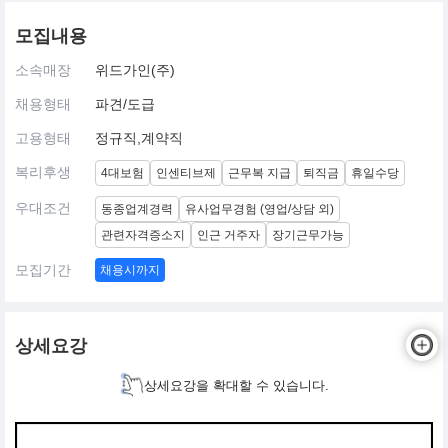
모집내용
소속매장
위드가인(주)
채용형태
파견/도급
고용형태
정규직,계약직
복리후생
4대보험
인센티브제
근무복 지급
퇴직금
휴일수당
우대조건
동종업계경력
유사업무경험 (영업/상담 외)
관련자격증소지
인근 거주자
장기근무가능
모집기간
채용시까지
상세요강
상세요강을 확대할 수 있습니다.