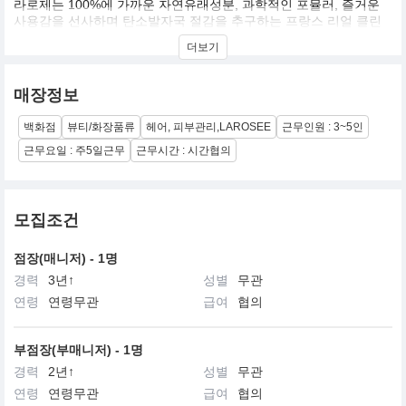
라로제는 100%에 가까운 자연유래성분, 과학적인 포뮬러, 즐거운
사용감을 선사하며 탄소발자국 절감을 추구하는 프랑스 리얼 클린
뷰티 브랜드입니다.
더보기
매장정보
백화점
뷰티/화장품류
헤어, 피부관리,LAROSEE
근무인원 : 3~5인
근무요일 : 주5일근무
근무시간 : 시간협의
모집조건
점장(매니저) - 1명
경력
3년↑
성별
무관
연령
연령무관
급여
협의
부점장(부매니저) - 1명
경력
2년↑
성별
무관
연령
연령무관
급여
협의