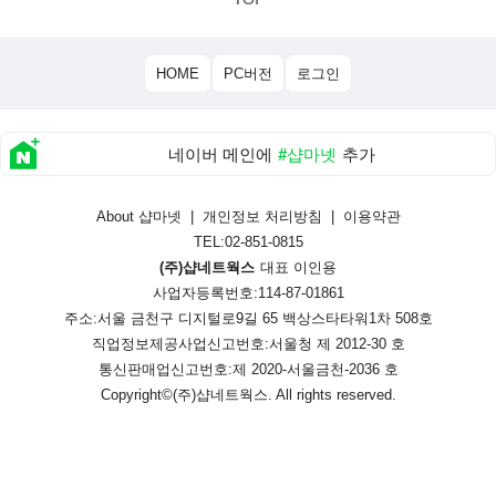
HOME
PC버전
로그인
네이버 메인에
#샵마넷
추가
About 샵마넷
|
개인정보 처리방침
|
이용약관
TEL:02-851-0815
(주)샵네트웍스
대표 이인용
사업자등록번호:114-87-01861
주소:서울 금천구 디지털로9길 65 백상스타타워1차 508호
직업정보제공사업신고번호:
서울청 제 2012-30 호
통신판매업신고번호:
제 2020-서울금천-2036 호
Copyright©
(주)샵네트웍스
. All rights reserved.