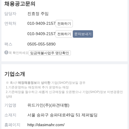
채용공고문의
담당자
진효정 주임
연락처
010-9409-2157
전화하기
010-9409-2157
전화하기
문자보내기
팩스
0505-055-5890
꼭 확인하세요
임금체불사업주 명단확인
기업소개
※ 혹시!
매장채용정보
와
상이한
기업(SHOP)정보일 경우
1.기존운영하는 매장외에 추가 운영하는 매장
2.기존매장을 철수하고 새롭게 신규매장을 오픈했으나 기업(SHOP)정보 미변경중인
상태
기업명
위드가인(주)(파견대행)
소재지
서울 송파구 송파대로49길 51 제퍼빌딩
홈페이지
http://dasimahr.com/