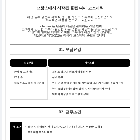
프랑스에서 시작된 클린 더마 코스메틱
자연 유래 성분과 과학적 연구를 기반으로 피부에 안전하면서도
효과적인 제품을 선보이고 있습니다.
La Rosée 는 단순히 제품을 판매하는 것을 넘어
고객에게 건강한 피부와 편안한 사용 경험을 제공하는 것을 목표로 하며,
브랜드의 철학을 이해하고 이를 고객에게 자연스럽게 전달하는
세심하고 책임감있는 럭셔리 코스메틱 브랜드 입니다.
01. 모집요강
모집부문
자격조건
ㆍ 판매 및 고객관리
ㆍ
서비스 감각과 센스가 탁월하신 분
ㆍ CS업무
ㆍ
성별 무관
ㆍ 제품 디스플레이 매장관리
ㆍ
뷰티 관련 학과 전공자 및 메이크업/ 스킨케어 과정 수료자
우대
ㆍ
뷰티 관련 (메이크업/스킨케어) 자격증 소지자 우대
ㆍ
백화점 화장품 브랜드 경력 우대
02. 근무조건
근무 조건
ㆍ
해당 지점 영업시간 내 9시간 2교대 근무( 휴게 1시간 30분 포함 )
ㆍ
주말포함 주 5일 근무