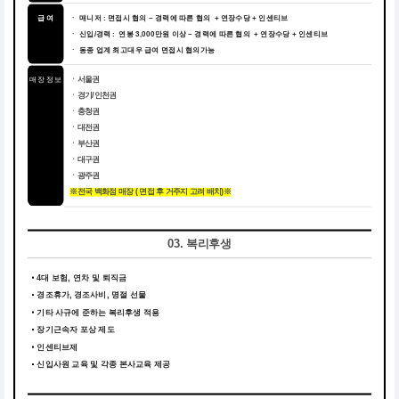
급 여
ㆍ 매니저 : 면접시 협의 ~ 경력에 따른 협의 + 연장수당 + 인센티브
ㆍ 신입/경력 : 연봉 3,000만원 이상 ~ 경력에 따른 협의 + 연장수당 + 인센티브
ㆍ 동종 업계 최고대우 급여 면접시 협의가능
매장 정보
ㆍ서울권
ㆍ경기/인천권
ㆍ충청권
ㆍ대전권
ㆍ부산권
ㆍ대구권
ㆍ광주권
※전국 백화점 매장 ( 면접 후 거주지 고려 배치)※
03. 복리후생
4대 보험, 연차 및 퇴직금
경조휴가, 경조사비, 명절 선물
기타 사규에 준하는 복리후생 적용
장기근속자 포상 제도
인센티브제
신입사원 교육 및 각종 본사교육 제공