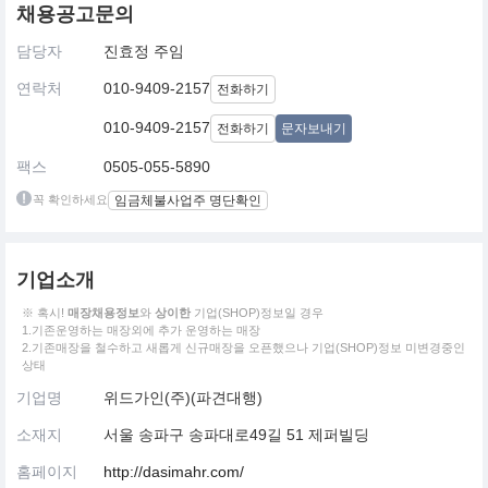
채용공고문의
담당자
진효정 주임
연락처
010-9409-2157
전화하기
010-9409-2157
전화하기
문자보내기
팩스
0505-055-5890
꼭 확인하세요
임금체불사업주 명단확인
기업소개
※ 혹시!
매장채용정보
와
상이한
기업(SHOP)정보일 경우
1.기존운영하는 매장외에 추가 운영하는 매장
2.기존매장을 철수하고 새롭게 신규매장을 오픈했으나 기업(SHOP)정보 미변경중인
상태
기업명
위드가인(주)(파견대행)
소재지
서울 송파구 송파대로49길 51 제퍼빌딩
홈페이지
http://dasimahr.com/