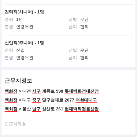
경력직(시니어) - 1명
경력
1년↑
성별
무관
연령
연령무관
급여
협의
신입직(주니어) - 1명
경력
신입
성별
무관
연령
연령무관
급여
협의
근무지정보
백화점
> 대전
서구
계룡로 598
롯데백화점대전점
백화점
> 대구
중구
달구벌대로 2077
더현대대구
백화점
> 울산
남구
삼산로 261
현대백화점울산점
인근지하철