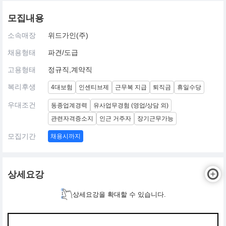
모집내용
소속매장
위드가인(주)
채용형태
파견/도급
고용형태
정규직,계약직
복리후생
4대보험
인센티브제
근무복 지급
퇴직금
휴일수당
우대조건
동종업계경력
유사업무경험 (영업/상담 외)
관련자격증소지
인근 거주자
장기근무가능
모집기간
채용시까지
상세요강
상세요강을 확대할 수 있습니다.