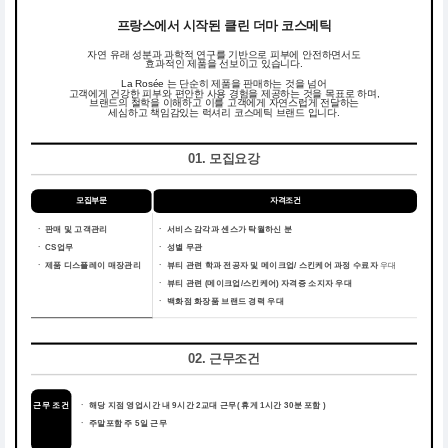
프랑스에서 시작된 클린 더마 코스메틱
자연 유래 성분과 과학적 연구를 기반으로 피부에 안전하면서도
효과적인 제품을 선보이고 있습니다.
La Rosée 는 단순히 제품을 판매하는 것을 넘어
고객에게 건강한 피부와 편안한 사용 경험을 제공하는 것을 목표로 하며,
브랜드의 철학을 이해하고 이를 고객에게 자연스럽게 전달하는
세심하고 책임감있는 럭셔리 코스메틱 브랜드 입니다.
01. 모집요강
모집부문
자격조건
ㆍ 판매 및 고객관리
ㆍ
서비스 감각과 센스가 탁월하신 분
ㆍ CS업무
ㆍ
성별 무관
ㆍ 제품 디스플레이 매장관리
ㆍ
뷰티 관련 학과 전공자 및 메이크업/ 스킨케어 과정 수료자
우대
ㆍ
뷰티 관련 (메이크업/스킨케어) 자격증 소지자 우대
ㆍ
백화점 화장품 브랜드 경력 우대
02. 근무조건
근무 조건
ㆍ
해당 지점 영업시간 내 9시간 2교대 근무( 휴게 1시간 30분 포함 )
ㆍ
주말포함 주 5일 근무