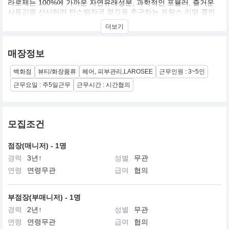
라로제는 100%에 가까운 자연유래성분, 과학적인 포뮬러, 즐거운
사용감을 선사하며 탄소발자국 절감을 추구하는 프랑스 리얼 클린
뷰티 브랜드입니다.
더보기
매장정보
백화점
뷰티/화장품류
헤어, 피부관리,LAROSEE
근무인원 : 3~5인
근무요일 : 주5일근무
근무시간 : 시간협의
모집조건
점장(매니저) - 1명
경력
3년↑
성별
무관
연령
연령무관
급여
협의
부점장(부매니저) - 1명
경력
2년↑
성별
무관
연령
연령무관
급여
협의