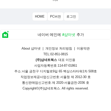
HOME
PC버전
로그인
네이버 메인에
#샵마넷
추가
About 샵마넷
|
개인정보 처리방침
|
이용약관
TEL:02-851-0815
(주)샵네트웍스
대표 이인용
사업자등록번호:114-87-01861
주소:서울 금천구 디지털로9길 65 백상스타타워1차 508호
직업정보제공사업신고번호:
서울청 제 2012-30 호
통신판매업신고번호:
제 2020-서울금천-2036 호
Copyright©
(주)샵네트웍스
. All rights reserved.