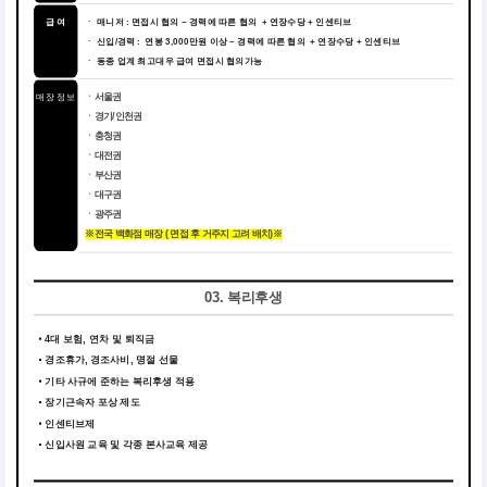
급 여
ㆍ 매니저 : 면접시 협의 ~ 경력에 따른 협의 + 연장수당 + 인센티브
ㆍ 신입/경력 : 연봉 3,000만원 이상 ~ 경력에 따른 협의 + 연장수당 + 인센티브
ㆍ 동종 업계 최고대우 급여 면접시 협의가능
매장 정보
ㆍ서울권
ㆍ경기/인천권
ㆍ충청권
ㆍ대전권
ㆍ부산권
ㆍ대구권
ㆍ광주권
※전국 백화점 매장 ( 면접 후 거주지 고려 배치)※
03. 복리후생
4대 보험, 연차 및 퇴직금
경조휴가, 경조사비, 명절 선물
기타 사규에 준하는 복리후생 적용
장기근속자 포상 제도
인센티브제
신입사원 교육 및 각종 본사교육 제공