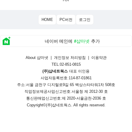
HOME
PC버전
로그인
네이버 메인에
#샵마넷
추가
About 샵마넷
|
개인정보 처리방침
|
이용약관
TEL:02-851-0815
(주)샵네트웍스
대표 이인용
사업자등록번호:114-87-01861
주소:서울 금천구 디지털로9길 65 백상스타타워1차 508호
직업정보제공사업신고번호:
서울청 제 2012-30 호
통신판매업신고번호:
제 2020-서울금천-2036 호
Copyright©
(주)샵네트웍스
. All rights reserved.