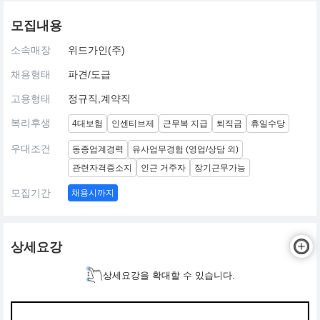
모집내용
소속매장
위드가인(주)
채용형태
파견/도급
고용형태
정규직,계약직
복리후생
4대보험
인센티브제
근무복 지급
퇴직금
휴일수당
우대조건
동종업계경력
유사업무경험 (영업/상담 외)
관련자격증소지
인근 거주자
장기근무가능
모집기간
채용시까지
상세요강
상세요강을 확대할 수 있습니다.