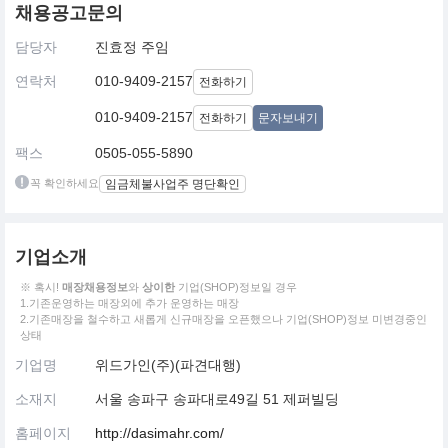
채용공고문의
담당자
진효정 주임
연락처
010-9409-2157
전화하기
010-9409-2157
전화하기
문자보내기
팩스
0505-055-5890
꼭 확인하세요
임금체불사업주 명단확인
기업소개
※ 혹시!
매장채용정보
와
상이한
기업(SHOP)정보일 경우
1.기존운영하는 매장외에 추가 운영하는 매장
2.기존매장을 철수하고 새롭게 신규매장을 오픈했으나 기업(SHOP)정보 미변경중인
상태
기업명
위드가인(주)(파견대행)
소재지
서울 송파구 송파대로49길 51 제퍼빌딩
홈페이지
http://dasimahr.com/