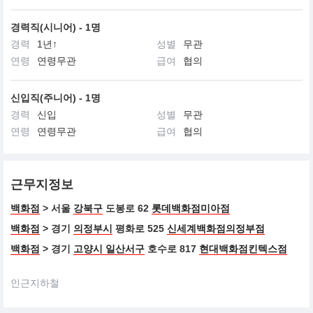
경력직(시니어) - 1명
경력
1년↑
성별
무관
연령
연령무관
급여
협의
신입직(주니어) - 1명
경력
신입
성별
무관
연령
연령무관
급여
협의
근무지정보
백화점
> 서울
강북구
도봉로 62
롯데백화점미아점
백화점
> 경기
의정부시
평화로 525
신세계백화점의정부점
백화점
> 경기
고양시 일산서구
호수로 817
현대백화점킨텍스점
인근지하철