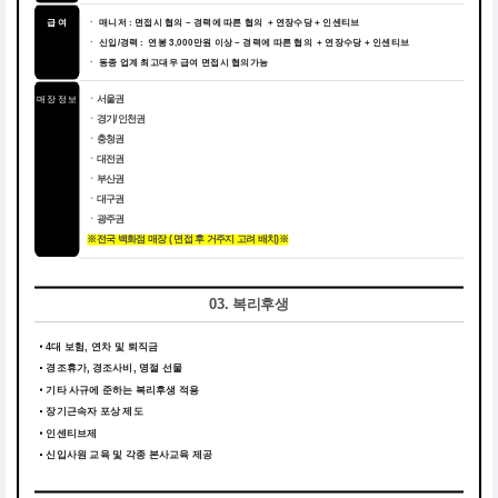
급 여
ㆍ 매니저 : 면접시 협의 ~ 경력에 따른 협의 + 연장수당 + 인센티브
ㆍ 신입/경력 : 연봉 3,000만원 이상 ~ 경력에 따른 협의 + 연장수당 + 인센티브
ㆍ 동종 업계 최고대우 급여 면접시 협의가능
매장 정보
ㆍ서울권
ㆍ경기/인천권
ㆍ충청권
ㆍ대전권
ㆍ부산권
ㆍ대구권
ㆍ광주권
※전국 백화점 매장 ( 면접 후 거주지 고려 배치)※
03. 복리후생
4대 보험, 연차 및 퇴직금
경조휴가, 경조사비, 명절 선물
기타 사규에 준하는 복리후생 적용
장기근속자 포상 제도
인센티브제
신입사원 교육 및 각종 본사교육 제공