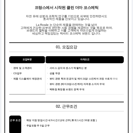
프랑스에서 시작된 클린 더마 코스메틱
자연 유래 성분과 과학적 연구를 기반으로 피부에 안전하면서도
효과적인 제품을 선보이고 있습니다.
La Rosée 는 단순히 제품을 판매하는 것을 넘어
고객에게 건강한 피부와 편안한 사용 경험을 제공하는 것을 목표로 하며,
브랜드의 철학을 이해하고 이를 고객에게 자연스럽게 전달하는
세심하고 책임감있는 럭셔리 코스메틱 브랜드 입니다.
01. 모집요강
모집부문
자격조건
ㆍ 판매 및 고객관리
ㆍ
서비스 감각과 센스가 탁월하신 분
ㆍ CS업무
ㆍ
성별 무관
ㆍ 제품 디스플레이 매장관리
ㆍ
뷰티 관련 학과 전공자 및 메이크업/ 스킨케어 과정 수료자
우대
ㆍ
뷰티 관련 (메이크업/스킨케어) 자격증 소지자 우대
ㆍ
백화점 화장품 브랜드 경력 우대
02. 근무조건
근무 조건
ㆍ
해당 지점 영업시간 내 9시간 2교대 근무( 휴게 1시간 30분 포함 )
ㆍ
주말포함 주 5일 근무